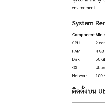
environment
System Re
Component
Min
CPU
2 cor
RAM
4 GB
Disk
50 G
OS
Ubun
Network
100 
ติดตั้งบน 
══════════