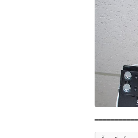
══════════