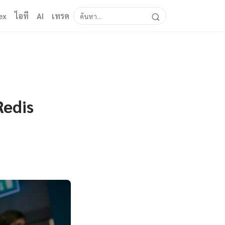
ex
ไอที
AI
เทรด
Redis