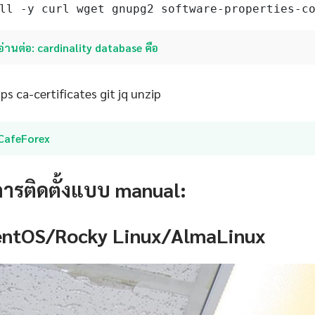
ll -y curl wget gnupg2 software-properties-c
อ่านต่อ: cardinality database คือ
s ca-certificates git jq unzip
iCafeForex
การติดตั้งแบบ manual:
CentOS/Rocky Linux/AlmaLinux