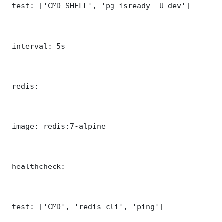
 test: ['CMD-SHELL', 'pg_isready -U dev']

 interval: 5s

 redis:

 image: redis:7-alpine

 healthcheck:

 test: ['CMD', 'redis-cli', 'ping']
