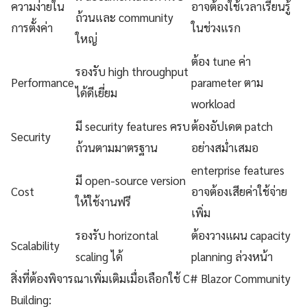
ความง่ายใน
อาจต้องใช้เวลาเรียนรู้
ถ้วนและ community
การตั้งค่า
ในช่วงแรก
ใหญ่
ต้อง tune ค่า
รองรับ high throughput
Performance
parameter ตาม
ได้ดีเยี่ยม
workload
มี security features ครบ
ต้องอัปเดต patch
Security
ถ้วนตามมาตรฐาน
อย่างสม่ำเสมอ
enterprise features
มี open-source version
Cost
อาจต้องเสียค่าใช้จ่าย
ให้ใช้งานฟรี
เพิ่ม
รองรับ horizontal
ต้องวางแผน capacity
Scalability
scaling ได้
planning ล่วงหน้า
สิ่งที่ต้องพิจารณาเพิ่มเติมเมื่อเลือกใช้ C# Blazor Community
Building: