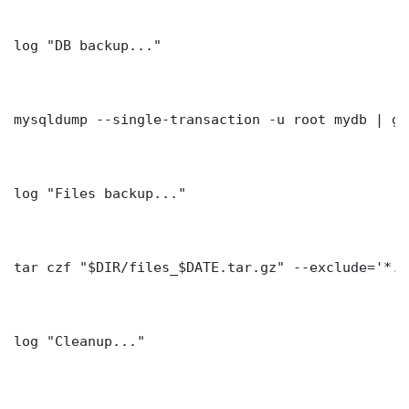
log "DB backup..."

mysqldump --single-transaction -u root mydb | gz
log "Files backup..."

tar czf "$DIR/files_$DATE.tar.gz" --exclude='*.l
log "Cleanup..."
