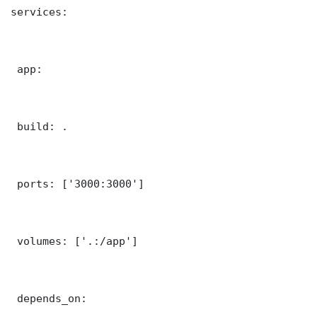
services:

 app:

 build: .

 ports: ['3000:3000']

 volumes: ['.:/app']

 depends_on:
