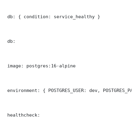
 db: { condition: service_healthy }

 db:

 image: postgres:16-alpine

 environment: { POSTGRES_USER: dev, POSTGRES_PAS
 healthcheck:
