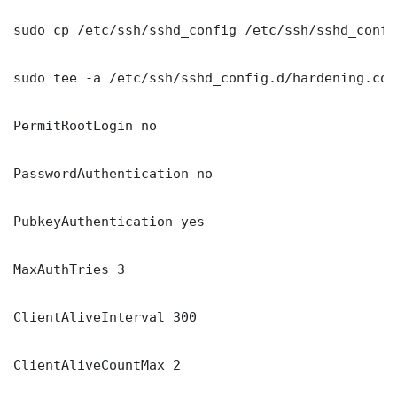
sudo cp /etc/ssh/sshd_config /etc/ssh/sshd_config
sudo tee -a /etc/ssh/sshd_config.d/hardening.con
PermitRootLogin no

PasswordAuthentication no

PubkeyAuthentication yes

MaxAuthTries 3

ClientAliveInterval 300

ClientAliveCountMax 2
