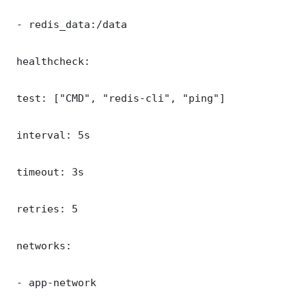
 - redis_data:/data

 healthcheck:

 test: ["CMD", "redis-cli", "ping"]

 interval: 5s

 timeout: 3s

 retries: 5

 networks:

 - app-network
