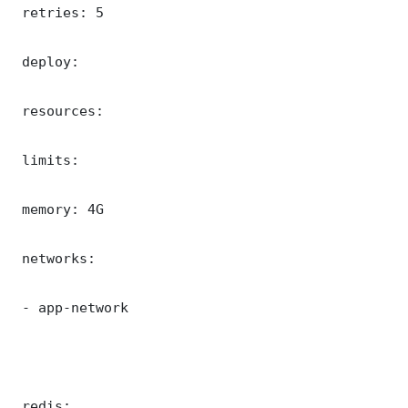
 retries: 5

 deploy:

 resources:

 limits:

 memory: 4G

 networks:

 - app-network

 redis:
