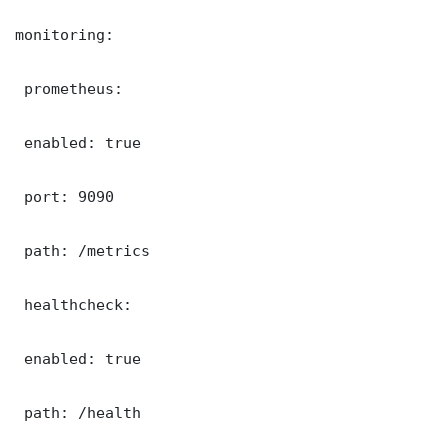
monitoring:

 prometheus:

 enabled: true

 port: 9090

 path: /metrics

 healthcheck:

 enabled: true

 path: /health
