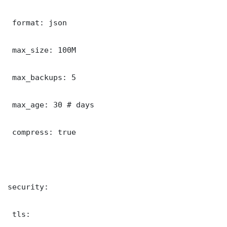
 format: json

 max_size: 100M

 max_backups: 5

 max_age: 30 # days

 compress: true

security:

 tls:
