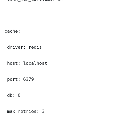
cache:

 driver: redis

 host: localhost

 port: 6379

 db: 0

 max_retries: 3
