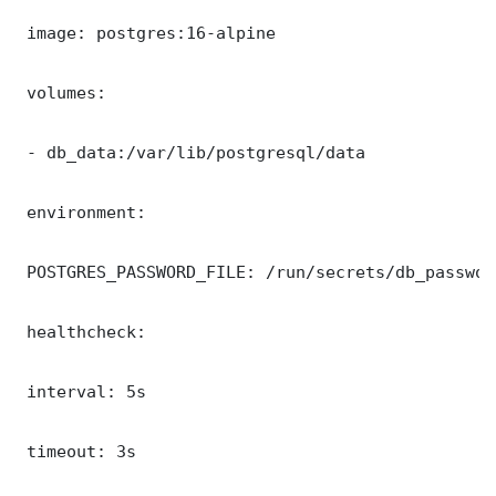
 image: postgres:16-alpine

 volumes:

 - db_data:/var/lib/postgresql/data

 environment:

 POSTGRES_PASSWORD_FILE: /run/secrets/db_password
 healthcheck:

 interval: 5s

 timeout: 3s
