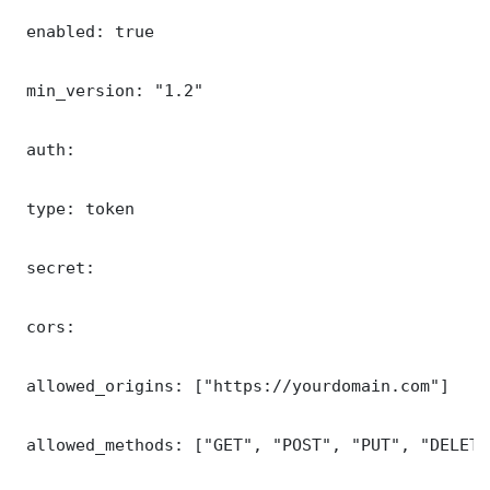
 enabled: true

 min_version: "1.2"

 auth:

 type: token

 secret: 

 cors:

 allowed_origins: ["https://yourdomain.com"]

 allowed_methods: ["GET", "POST", "PUT", "DELETE"