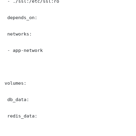
 - ./ssl:/etc/ssl:ro

 depends_on:

 networks:

 - app-network

volumes:

 db_data:

 redis_data:
