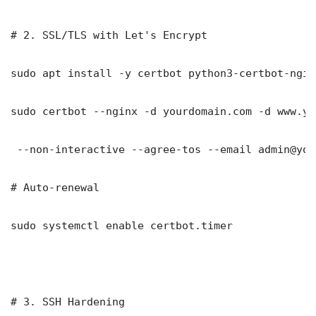
# 2. SSL/TLS with Let's Encrypt

sudo apt install -y certbot python3-certbot-nginx
sudo certbot --nginx -d yourdomain.com -d www.yo
 --non-interactive --agree-tos --email admin@you
# Auto-renewal

sudo systemctl enable certbot.timer

# 3. SSH Hardening
