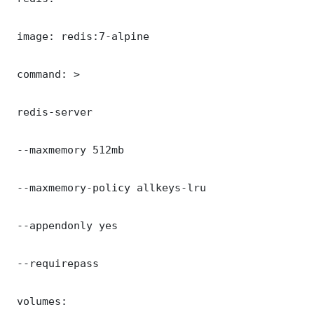
 image: redis:7-alpine

 command: >

 redis-server

 --maxmemory 512mb

 --maxmemory-policy allkeys-lru

 --appendonly yes

 --requirepass 

 volumes:
