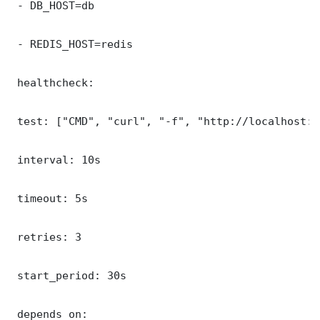
 - DB_HOST=db

 - REDIS_HOST=redis

 healthcheck:

 test: ["CMD", "curl", "-f", "http://localhost:8
 interval: 10s

 timeout: 5s

 retries: 3

 start_period: 30s

 depends_on:
