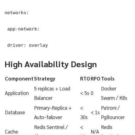
networks:

 app-network:

 driver: overlay
High Availability Design
Component
Strategy
RTO
RPO
Tools
5 replicas + Load
Docker
Application
< 5s
0
Balancer
Swarm / K8s
Primary-Replica +
<
Patroni /
Database
< 1s
Auto-failover
30s
PgBouncer
Redis Sentinel /
<
Redis
Cache
N/A