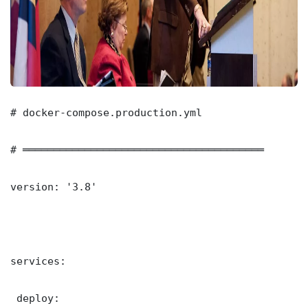
# docker-compose.production.yml

# ═══════════════════════════════════════

version: '3.8'

services:

 deploy:
