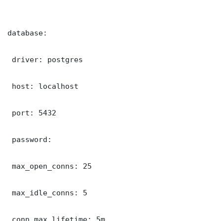
database:

 driver: postgres

 host: localhost

 port: 5432

 password: 

 max_open_conns: 25

 max_idle_conns: 5

 conn_max_lifetime: 5m
