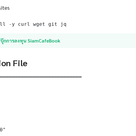
sites
ll -y curl wget git jq
อีบุ๊กการลงทุน SiamCafeBook
ion File
═══════════════════════════

0"
