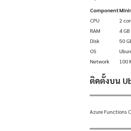
Component
Min
CPU
2 cor
RAM
4 GB
Disk
50 G
OS
Ubun
Network
100 
ติดตั้งบน 
══════════
Azure Functions 
══════════