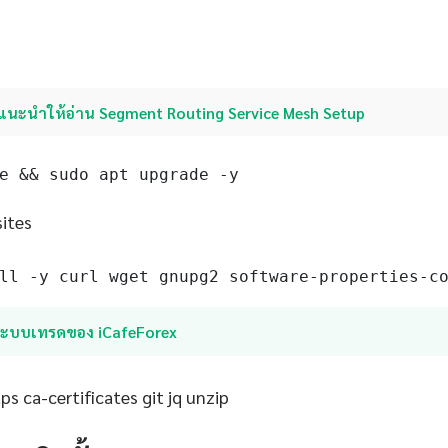
แนะนำให้อ่าน Segment Routing Service Mesh Setup
e && sudo apt upgrade -y
sites
ll -y curl wget gnupg2 software-properties-c
ระบบเทรดของ iCafeForex
s ca-certificates git jq unzip