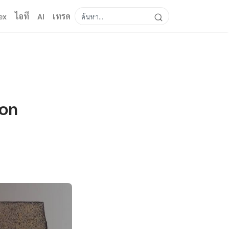
ex
ไอที
AI
เทรด
ion