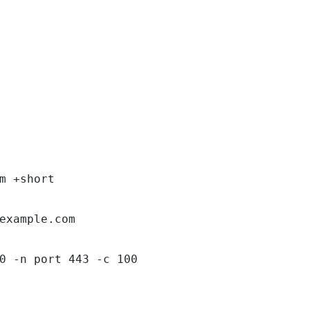
m +short

example.com

0 -n port 443 -c 100
