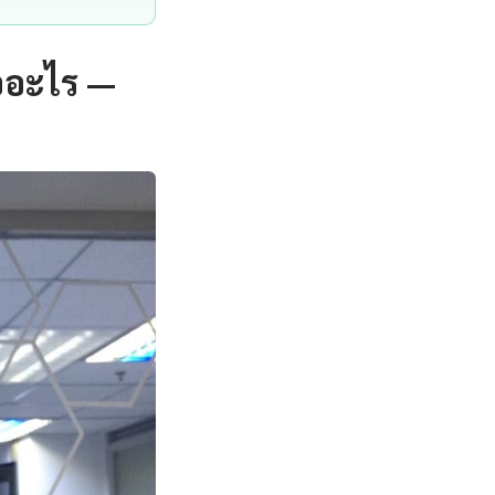
ออะไร —