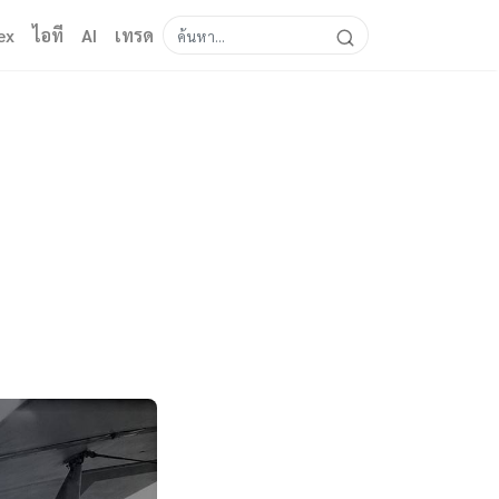
ex
ไอที
AI
เทรด