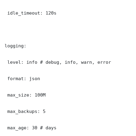
 idle_timeout: 120s

logging:

 level: info # debug, info, warn, error

 format: json

 max_size: 100M

 max_backups: 5

 max_age: 30 # days
