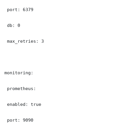
 port: 6379

 db: 0

 max_retries: 3

monitoring:

 prometheus:

 enabled: true

 port: 9090
