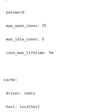
 password: 

 max_open_conns: 25

 max_idle_conns: 5

 conn_max_lifetime: 5m

cache:

 driver: redis

 host: localhost
