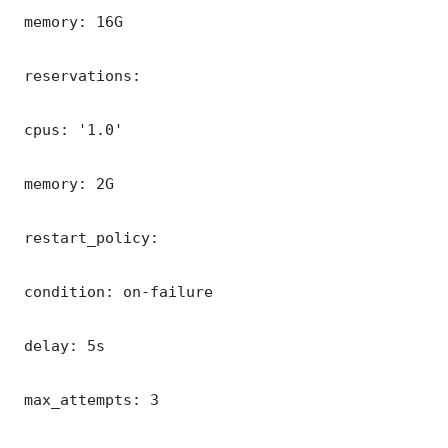
 memory: 16G

 reservations:

 cpus: '1.0'

 memory: 2G

 restart_policy:

 condition: on-failure

 delay: 5s

 max_attempts: 3
