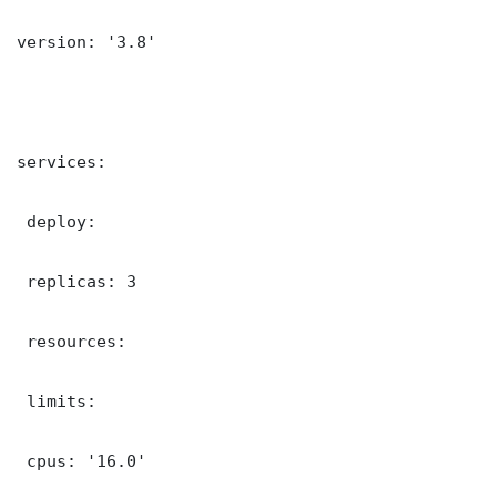
version: '3.8'

services:

 deploy:

 replicas: 3

 resources:

 limits:

 cpus: '16.0'
