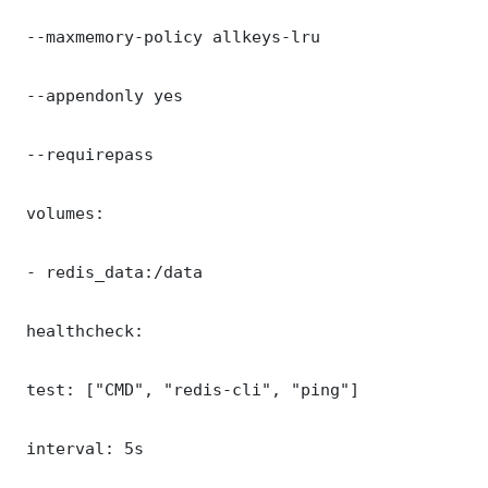
 --maxmemory-policy allkeys-lru

 --appendonly yes

 --requirepass 

 volumes:

 - redis_data:/data

 healthcheck:

 test: ["CMD", "redis-cli", "ping"]

 interval: 5s
