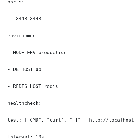
 ports:

 - "8443:8443"

 environment:

 - NODE_ENV=production

 - DB_HOST=db

 - REDIS_HOST=redis

 healthcheck:

 test: ["CMD", "curl", "-f", "http://localhost:8
 interval: 10s
