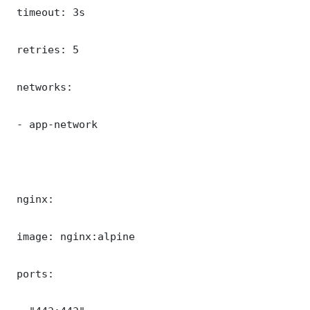
 timeout: 3s

 retries: 5

 networks:

 - app-network

 nginx:

 image: nginx:alpine

 ports:
