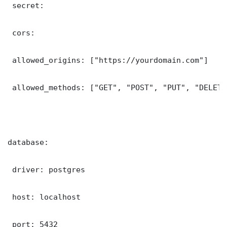
 secret: 

 cors:

 allowed_origins: ["https://yourdomain.com"]

 allowed_methods: ["GET", "POST", "PUT", "DELETE"
database:

 driver: postgres

 host: localhost

 port: 5432
