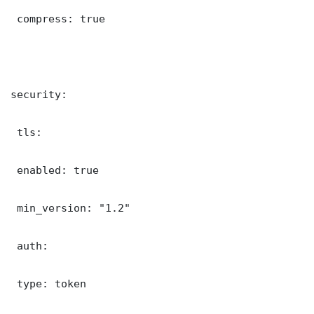
 compress: true

security:

 tls:

 enabled: true

 min_version: "1.2"

 auth:

 type: token
