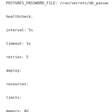
 POSTGRES_PASSWORD_FILE: /run/secrets/db_password
 healthcheck:

 interval: 5s

 timeout: 3s

 retries: 5

 deploy:

 resources:

 limits:

 memory: 4G
