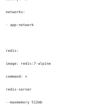
 networks:

 - app-network

 redis:

 image: redis:7-alpine

 command: >

 redis-server

 --maxmemory 512mb
