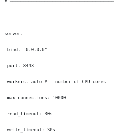
# ═══════════════════════════════════════

server:

 bind: "0.0.0.0"

 port: 8443

 workers: auto # = number of CPU cores

 max_connections: 10000

 read_timeout: 30s

 write_timeout: 30s
