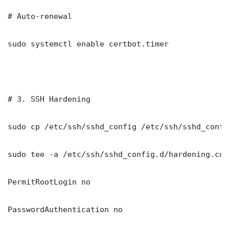
# Auto-renewal

sudo systemctl enable certbot.timer

# 3. SSH Hardening

sudo cp /etc/ssh/sshd_config /etc/ssh/sshd_config
sudo tee -a /etc/ssh/sshd_config.d/hardening.con
PermitRootLogin no

PasswordAuthentication no
