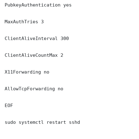
PubkeyAuthentication yes

MaxAuthTries 3

ClientAliveInterval 300

ClientAliveCountMax 2

X11Forwarding no

AllowTcpForwarding no

EOF

sudo systemctl restart sshd
