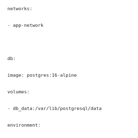
 networks:

 - app-network

 db:

 image: postgres:16-alpine

 volumes:

 - db_data:/var/lib/postgresql/data

 environment:
