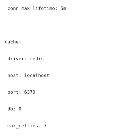
 conn_max_lifetime: 5m

cache:

 driver: redis

 host: localhost

 port: 6379

 db: 0

 max_retries: 3
