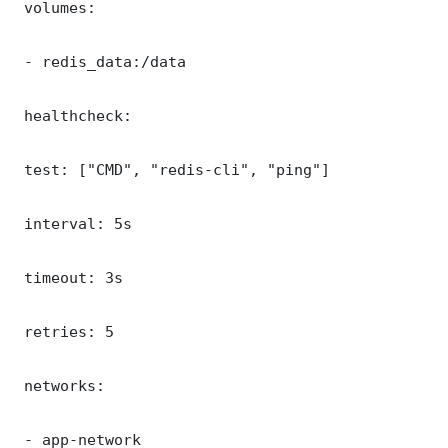
 volumes:

 - redis_data:/data

 healthcheck:

 test: ["CMD", "redis-cli", "ping"]

 interval: 5s

 timeout: 3s

 retries: 5

 networks:

 - app-network
