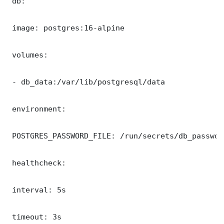
 db:

 image: postgres:16-alpine

 volumes:

 - db_data:/var/lib/postgresql/data

 environment:

 POSTGRES_PASSWORD_FILE: /run/secrets/db_password
 healthcheck:

 interval: 5s

 timeout: 3s
