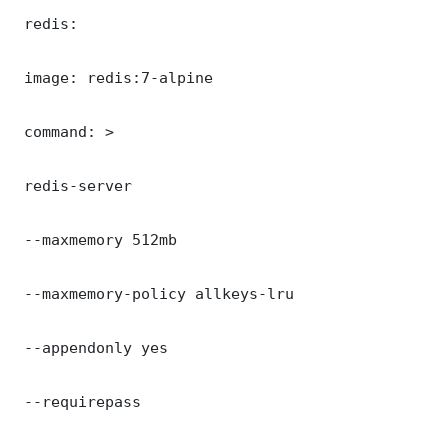
 redis:

 image: redis:7-alpine

 command: >

 redis-server

 --maxmemory 512mb

 --maxmemory-policy allkeys-lru

 --appendonly yes

 --requirepass 
