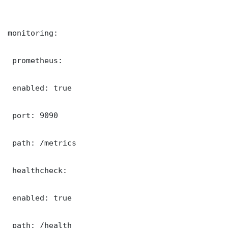
monitoring:

 prometheus:

 enabled: true

 port: 9090

 path: /metrics

 healthcheck:

 enabled: true

 path: /health
