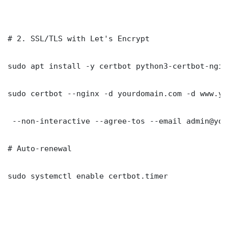
# 2. SSL/TLS with Let's Encrypt

sudo apt install -y certbot python3-certbot-nginx
sudo certbot --nginx -d yourdomain.com -d www.yo
 --non-interactive --agree-tos --email admin@you
# Auto-renewal

sudo systemctl enable certbot.timer
