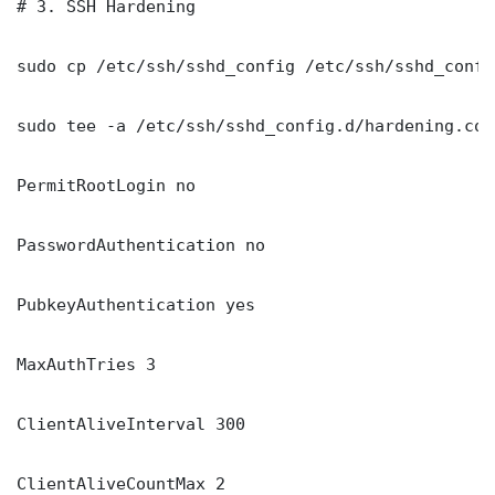
# 3. SSH Hardening

sudo cp /etc/ssh/sshd_config /etc/ssh/sshd_config
sudo tee -a /etc/ssh/sshd_config.d/hardening.con
PermitRootLogin no

PasswordAuthentication no

PubkeyAuthentication yes

MaxAuthTries 3

ClientAliveInterval 300

ClientAliveCountMax 2
