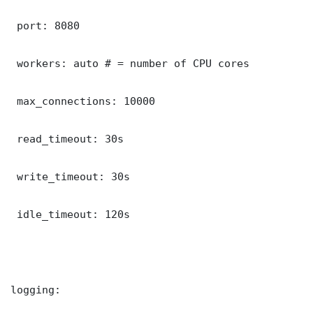
 port: 8080

 workers: auto # = number of CPU cores

 max_connections: 10000

 read_timeout: 30s

 write_timeout: 30s

 idle_timeout: 120s

logging:
