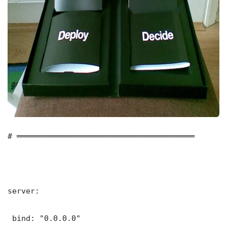
# ═══════════════════════════════════════

server:

 bind: "0.0.0.0"
