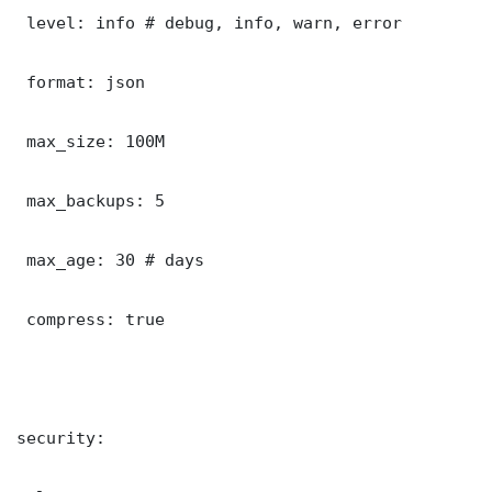
 level: info # debug, info, warn, error

 format: json

 max_size: 100M

 max_backups: 5

 max_age: 30 # days

 compress: true

security:
