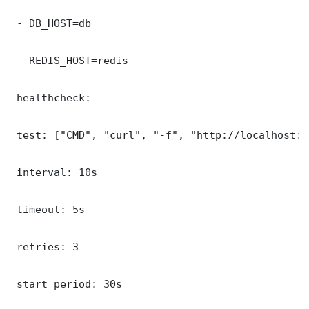
 - DB_HOST=db

 - REDIS_HOST=redis

 healthcheck:

 test: ["CMD", "curl", "-f", "http://localhost:8
 interval: 10s

 timeout: 5s

 retries: 3

 start_period: 30s
