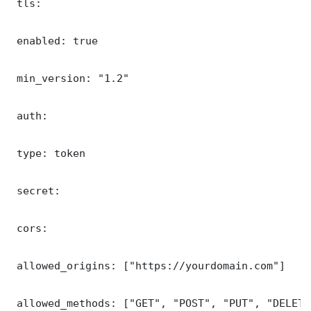
 tls:

 enabled: true

 min_version: "1.2"

 auth:

 type: token

 secret: 

 cors:

 allowed_origins: ["https://yourdomain.com"]

 allowed_methods: ["GET", "POST", "PUT", "DELETE"