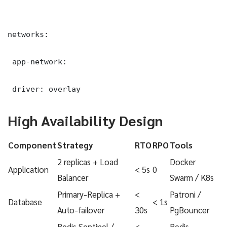
networks:

 app-network:

 driver: overlay
High Availability Design
Component
Strategy
RTO
RPO
Tools
2 replicas + Load
Docker
Application
< 5s
0
Balancer
Swarm / K8s
Primary-Replica +
<
Patroni /
Database
< 1s
Auto-failover
30s
PgBouncer
Redis Sentinel /
<
Redis