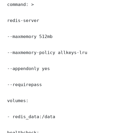
 command: >

 redis-server

 --maxmemory 512mb

 --maxmemory-policy allkeys-lru

 --appendonly yes

 --requirepass 

 volumes:

 - redis_data:/data

 healthcheck:
