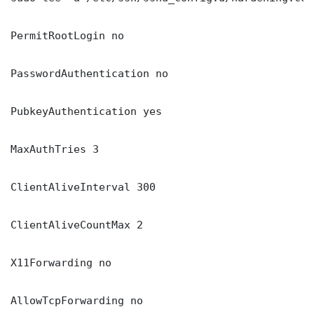
PermitRootLogin no

PasswordAuthentication no

PubkeyAuthentication yes

MaxAuthTries 3

ClientAliveInterval 300

ClientAliveCountMax 2

X11Forwarding no

AllowTcpForwarding no
