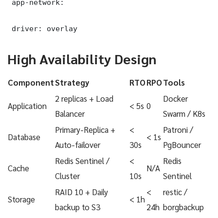
 app-network:

 driver: overlay
High Availability Design
Component
Strategy
RTO
RPO
Tools
2 replicas + Load
Docker
Application
< 5s
0
Balancer
Swarm / K8s
Primary-Replica +
<
Patroni /
Database
< 1s
Auto-failover
30s
PgBouncer
Redis Sentinel /
<
Redis
Cache
N/A
Cluster
10s
Sentinel
RAID 10 + Daily
<
restic /
Storage
< 1h
backup to S3
24h
borgbackup