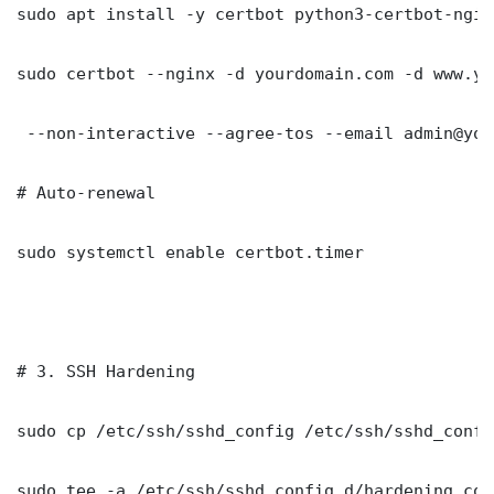
sudo apt install -y certbot python3-certbot-nginx
sudo certbot --nginx -d yourdomain.com -d www.yo
 --non-interactive --agree-tos --email admin@you
# Auto-renewal

sudo systemctl enable certbot.timer

# 3. SSH Hardening

sudo cp /etc/ssh/sshd_config /etc/ssh/sshd_config
sudo tee -a /etc/ssh/sshd_config.d/hardening.con