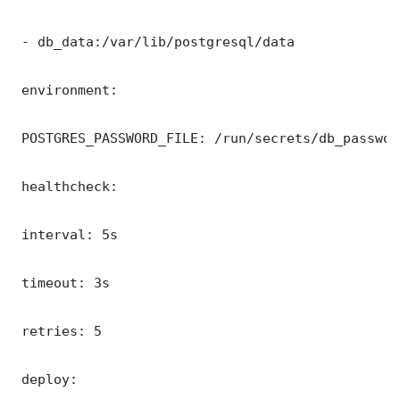
 - db_data:/var/lib/postgresql/data

 environment:

 POSTGRES_PASSWORD_FILE: /run/secrets/db_password
 healthcheck:

 interval: 5s

 timeout: 3s

 retries: 5

 deploy:
