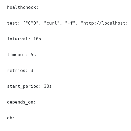
 healthcheck:

 test: ["CMD", "curl", "-f", "http://localhost:3
 interval: 10s

 timeout: 5s

 retries: 3

 start_period: 30s

 depends_on:

 db:
