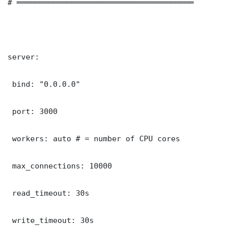
# ═══════════════════════════════════════

server:

 bind: "0.0.0.0"

 port: 3000

 workers: auto # = number of CPU cores

 max_connections: 10000

 read_timeout: 30s

 write_timeout: 30s
