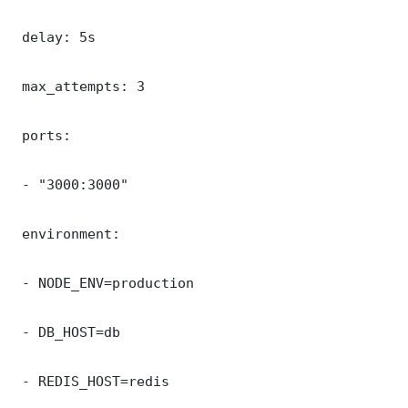
 delay: 5s

 max_attempts: 3

 ports:

 - "3000:3000"

 environment:

 - NODE_ENV=production

 - DB_HOST=db

 - REDIS_HOST=redis
