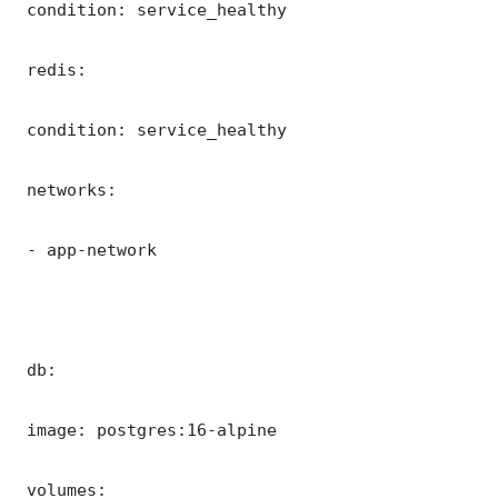
 condition: service_healthy

 redis:

 condition: service_healthy

 networks:

 - app-network

 db:

 image: postgres:16-alpine

 volumes:
