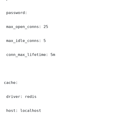
 password: 

 max_open_conns: 25

 max_idle_conns: 5

 conn_max_lifetime: 5m

cache:

 driver: redis

 host: localhost
