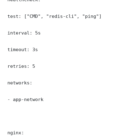
 test: ["CMD", "redis-cli", "ping"]

 interval: 5s

 timeout: 3s

 retries: 5

 networks:

 - app-network

 nginx:
