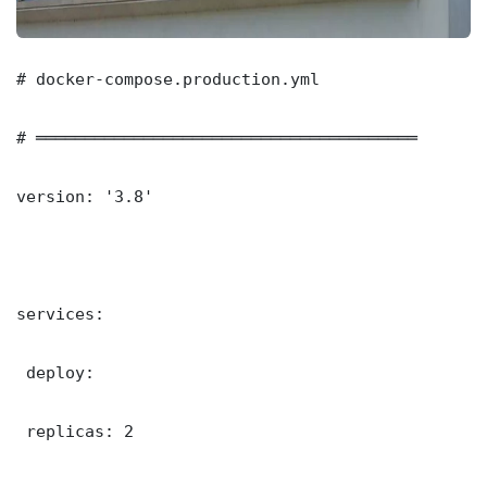
# docker-compose.production.yml

# ═══════════════════════════════════════

version: '3.8'

services:

 deploy:

 replicas: 2
