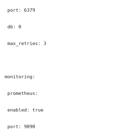
 port: 6379

 db: 0

 max_retries: 3

monitoring:

 prometheus:

 enabled: true

 port: 9090
