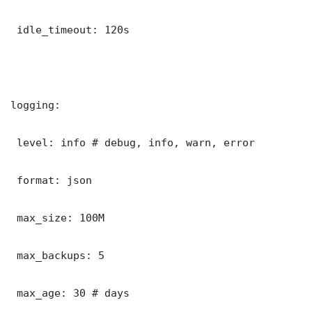
 idle_timeout: 120s

logging:

 level: info # debug, info, warn, error

 format: json

 max_size: 100M

 max_backups: 5

 max_age: 30 # days
