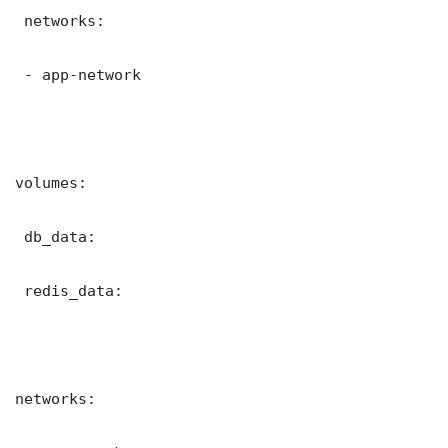
 networks:

 - app-network

volumes:

 db_data:

 redis_data:

networks:
