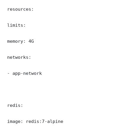
 resources:

 limits:

 memory: 4G

 networks:

 - app-network

 redis:

 image: redis:7-alpine
