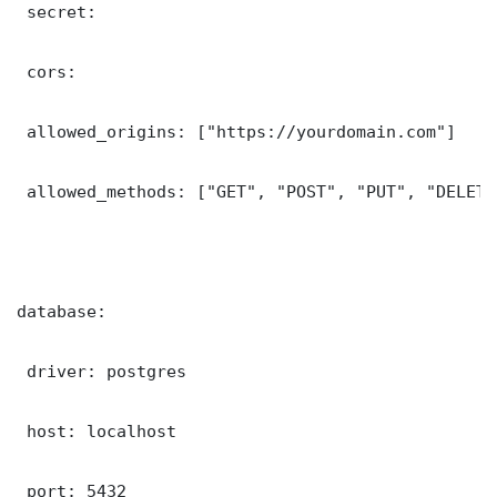
 secret: 

 cors:

 allowed_origins: ["https://yourdomain.com"]

 allowed_methods: ["GET", "POST", "PUT", "DELETE"
database:

 driver: postgres

 host: localhost

 port: 5432
