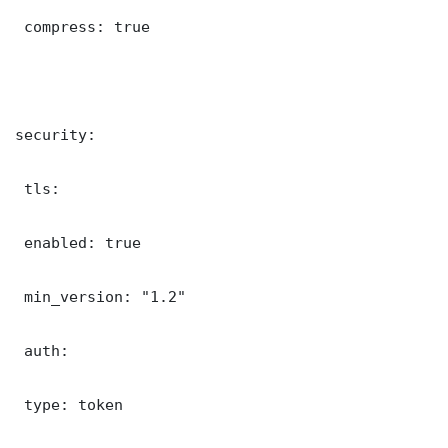
 compress: true

security:

 tls:

 enabled: true

 min_version: "1.2"

 auth:

 type: token
