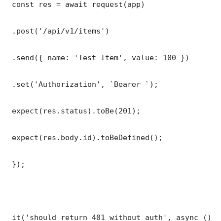
 const res = await request(app)

 .post('/api/v1/items')

 .send({ name: 'Test Item', value: 100 })

 .set('Authorization', `Bearer `);

 expect(res.status).toBe(201);

 expect(res.body.id).toBeDefined();

 });

 it('should return 401 without auth', async () =>