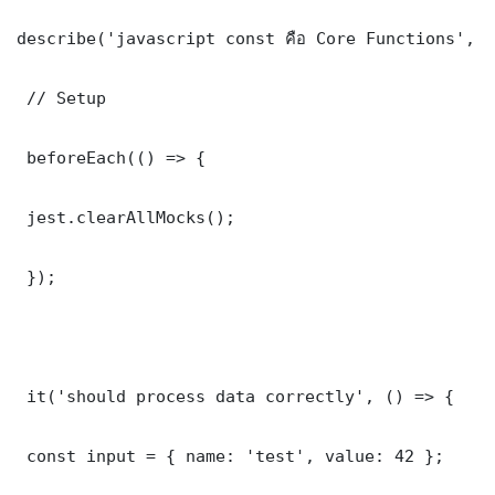
describe('javascript const คือ Core Functions', (
 // Setup

 beforeEach(() => {

 jest.clearAllMocks();

 });

 it('should process data correctly', () => {

 const input = { name: 'test', value: 42 };
