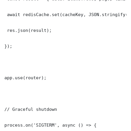
 await redisCache.set(cacheKey, JSON.stringify(r
 res.json(result);

});

app.use(router);

// Graceful shutdown

process.on('SIGTERM', async () => {
