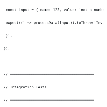
 const input = { name: 123, value: 'not a number'
 expect(() => processData(input)).toThrow('Inval
 });

});

// ═══════════════════════════════════════

// Integration Tests

// ═══════════════════════════════════════
