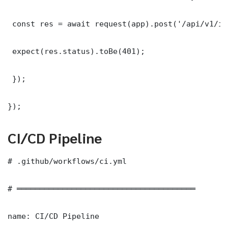
 const res = await request(app).post('/api/v1/it
 expect(res.status).toBe(401);

 });

});
CI/CD Pipeline
# .github/workflows/ci.yml

# ═══════════════════════════════════════

name: CI/CD Pipeline
