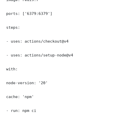
 ports: ['6379:6379']

 steps:

 - uses: actions/checkout@v4

 - uses: actions/setup-node@v4

 with:

 node-version: '20'

 cache: 'npm'

 - run: npm ci
