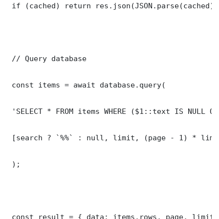
 if (cached) return res.json(JSON.parse(cached));
 // Query database

 const items = await database.query(

 'SELECT * FROM items WHERE ($1::text IS NULL OR
 [search ? `%%` : null, limit, (page - 1) * limit
 );

 const result = { data: items.rows, page, limit,