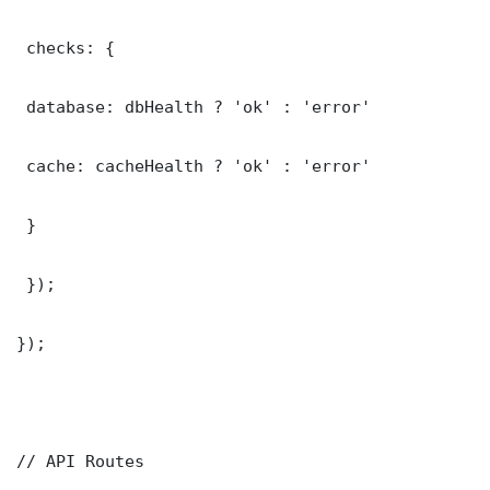
 checks: {

 database: dbHealth ? 'ok' : 'error'

 cache: cacheHealth ? 'ok' : 'error'

 }

 });

});

// API Routes
