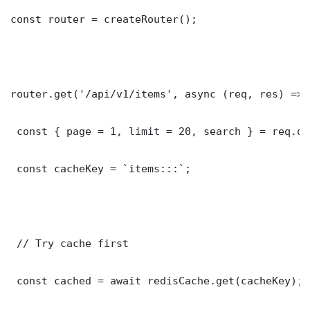
const router = createRouter();

router.get('/api/v1/items', async (req, res) => {
 const { page = 1, limit = 20, search } = req.que
 const cacheKey = `items:::`;

 // Try cache first

 const cached = await redisCache.get(cacheKey);
