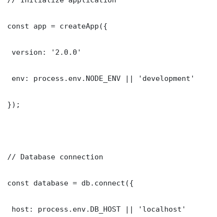
const app = createApp({

 version: '2.0.0'

 env: process.env.NODE_ENV || 'development'

});

// Database connection

const database = db.connect({

 host: process.env.DB_HOST || 'localhost'
