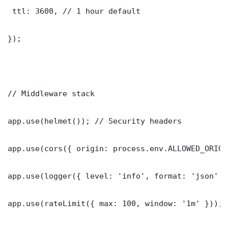
 ttl: 3600, // 1 hour default

});

// Middleware stack

app.use(helmet()); // Security headers

app.use(cors({ origin: process.env.ALLOWED_ORIGI
app.use(logger({ level: 'info', format: 'json' })
app.use(rateLimit({ max: 100, window: '1m' }));
