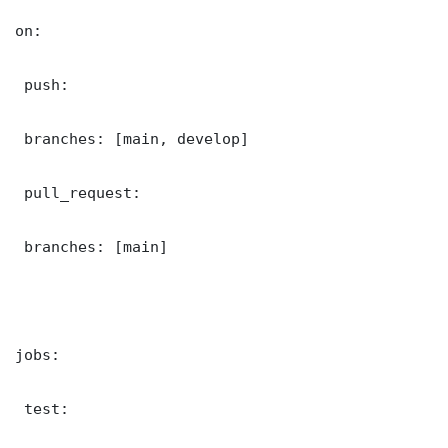
on:

 push:

 branches: [main, develop]

 pull_request:

 branches: [main]

jobs:

 test:
