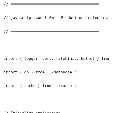
// ═══════════════════════════════════════

// javascript const คือ — Production Implementati
// ═══════════════════════════════════════

import { logger, cors, rateLimit, helmet } from 
import { db } from './database';

import { cache } from './cache';

// Initialize application
