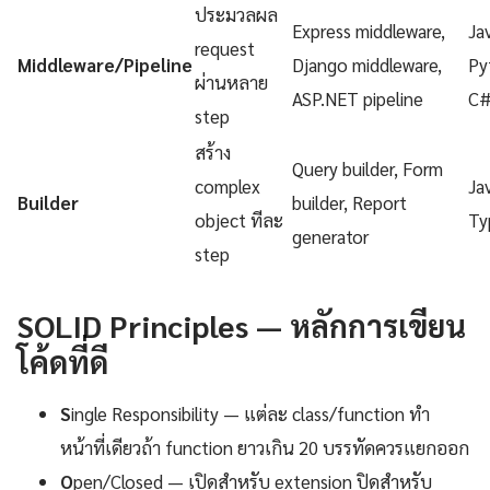
ประมวลผล
Express middleware,
Ja
request
Middleware/Pipeline
Django middleware,
Py
ผ่านหลาย
ASP.NET pipeline
C
step
สร้าง
Query builder, Form
complex
Ja
Builder
builder, Report
object ทีละ
Ty
generator
step
SOLID Principles — หลักการเขียน
โค้ดที่ดี
S
ingle Responsibility — แต่ละ class/function ทำ
หน้าที่เดียวถ้า function ยาวเกิน 20 บรรทัดควรแยกออก
O
pen/Closed — เปิดสำหรับ extension ปิดสำหรับ