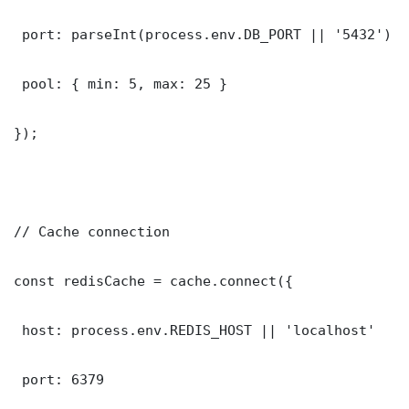
 port: parseInt(process.env.DB_PORT || '5432')

 pool: { min: 5, max: 25 }

});

// Cache connection

const redisCache = cache.connect({

 host: process.env.REDIS_HOST || 'localhost'

 port: 6379
