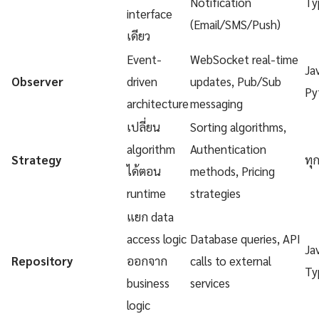
Notification
Ty
interface
(Email/SMS/Push)
เดียว
Event-
WebSocket real-time
Ja
Observer
driven
updates, Pub/Sub
Py
architecture
messaging
เปลี่ยน
Sorting algorithms,
algorithm
Authentication
Strategy
ทุ
ได้ตอน
methods, Pricing
runtime
strategies
แยก data
access logic
Database queries, API
Ja
Repository
ออกจาก
calls to external
Ty
business
services
logic