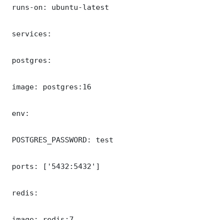
 runs-on: ubuntu-latest

 services:

 postgres:

 image: postgres:16

 env:

 POSTGRES_PASSWORD: test

 ports: ['5432:5432']

 redis:

 image: redis:7
