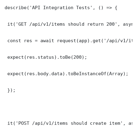
describe('API Integration Tests', () => {

 it('GET /api/v1/items should return 200', async
 const res = await request(app).get('/api/v1/item
 expect(res.status).toBe(200);

 expect(res.body.data).toBeInstanceOf(Array);

 });

 it('POST /api/v1/items should create item', asy