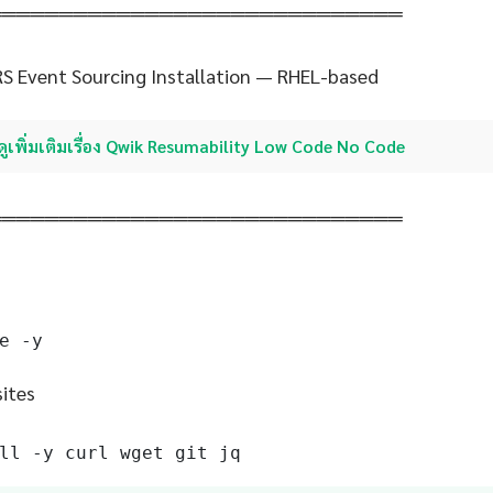
═════════════════════════════
S Event Sourcing Installation — RHEL-based
ดูเพิ่มเติมเรื่อง Qwik Resumability Low Code No Code
═════════════════════════════
e -y
sites
ll -y curl wget git jq