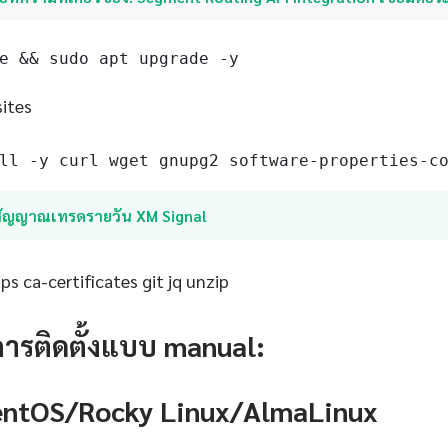
e && sudo apt upgrade -y
sites
ll -y curl wget gnupg2 software-properties-c
สัญญาณเทรดรายวัน XM Signal
s ca-certificates git jq unzip
การติดตั้งแบบ manual:
CentOS/Rocky Linux/AlmaLinux