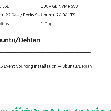
B SSD
100+ GB NVMe SSD
tu 22.04+ / Rocky 9+
Ubuntu 24.04 LTS
Mbps
1 Gbps+
Ubuntu/Debian
═════════════════════════════
S Event Sourcing Installation — Ubuntu/Debian
═════════════════════════════
บทความที่เกี่ยวข้อง: Segment Routing API Integration เชื่อมต่อ