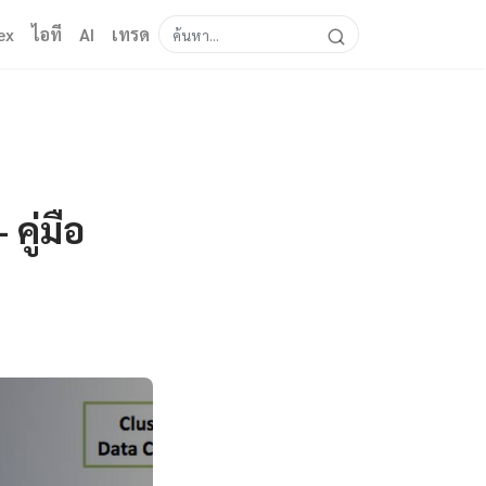
ex
ไอที
AI
เทรด
คู่มือ