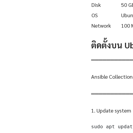
Disk
50 G
OS
Ubun
Network
100 
ติดตั้งบน 
══════════
Ansible Collectio
══════════
1. Update system
sudo apt updat