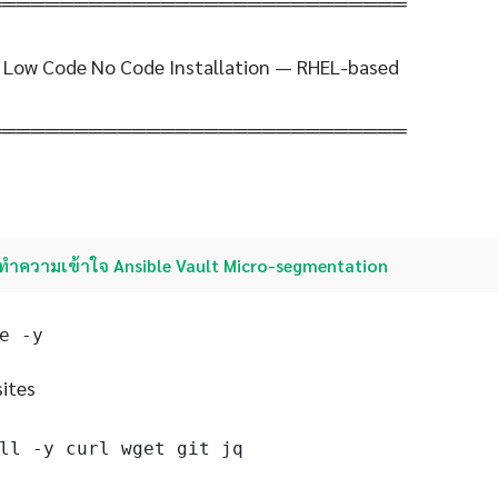
═════════════════════════════
n Low Code No Code Installation — RHEL-based
═════════════════════════════
ทำความเข้าใจ Ansible Vault Micro-segmentation
e -y
sites
ll -y curl wget git jq