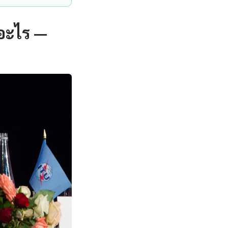
ออะไร —