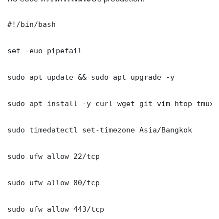
#!/bin/bash

set -euo pipefail

sudo apt update && sudo apt upgrade -y

sudo apt install -y curl wget git vim htop tmux j
sudo timedatectl set-timezone Asia/Bangkok

sudo ufw allow 22/tcp

sudo ufw allow 80/tcp

sudo ufw allow 443/tcp
