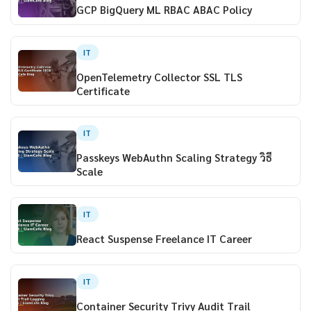
GCP BigQuery ML RBAC ABAC Policy
IT
OpenTelemetry Collector SSL TLS
Certificate
IT
Passkeys WebAuthn Scaling Strategy วิธี
Scale
IT
React Suspense Freelance IT Career
IT
Container Security Trivy Audit Trail