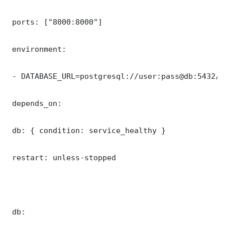
 ports: ["8000:8000"]

 environment:

 - DATABASE_URL=postgresql://user:pass@db:5432/my
 depends_on:

 db: { condition: service_healthy }

 restart: unless-stopped

 db:
