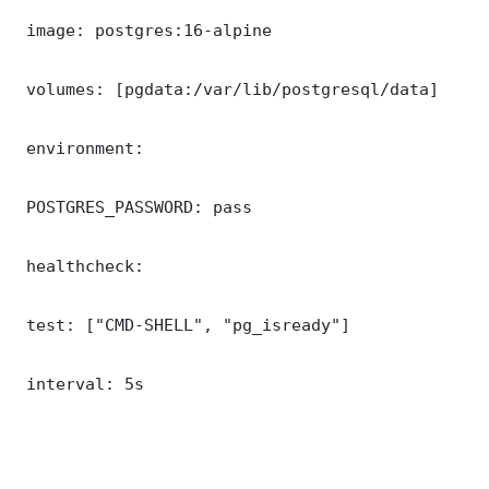
 image: postgres:16-alpine

 volumes: [pgdata:/var/lib/postgresql/data]

 environment:

 POSTGRES_PASSWORD: pass

 healthcheck:

 test: ["CMD-SHELL", "pg_isready"]

 interval: 5s
