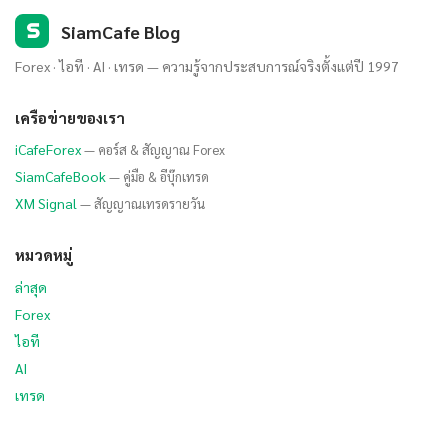
S
SiamCafe Blog
Forex · ไอที · AI · เทรด — ความรู้จากประสบการณ์จริงตั้งแต่ปี 1997
เครือข่ายของเรา
iCafeForex
— คอร์ส & สัญญาณ Forex
SiamCafeBook
— คู่มือ & อีบุ๊กเทรด
XM Signal
— สัญญาณเทรดรายวัน
หมวดหมู่
ล่าสุด
Forex
ไอที
AI
เทรด