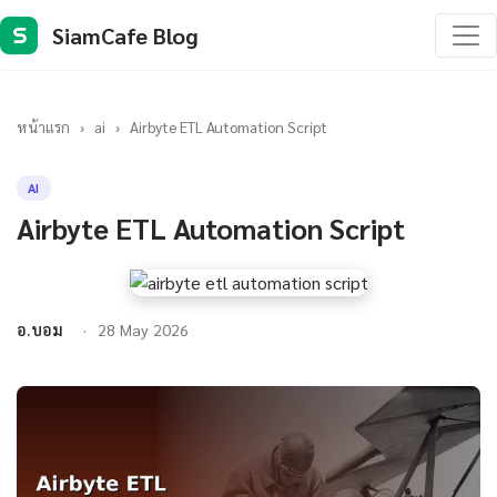
SiamCafe Blog
S
หน้าแรก
›
ai
›
Airbyte ETL Automation Script
AI
Airbyte ETL Automation Script
อ.บอม
28 May 2026