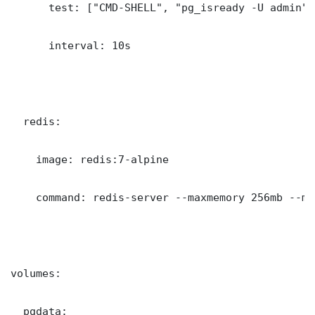
      test: ["CMD-SHELL", "pg_isready -U admin"]

      interval: 10s

  redis:

    image: redis:7-alpine

    command: redis-server --maxmemory 256mb --ma
volumes:

  pgdata: