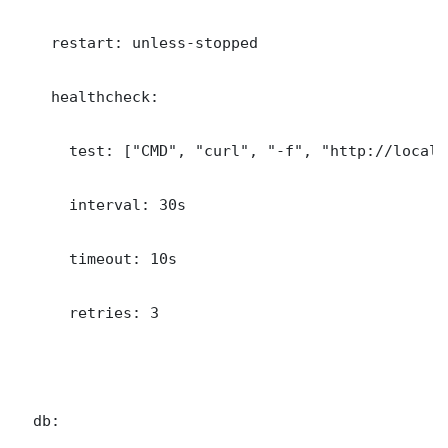
    restart: unless-stopped

    healthcheck:

      test: ["CMD", "curl", "-f", "http://localh
      interval: 30s

      timeout: 10s

      retries: 3

  db:
