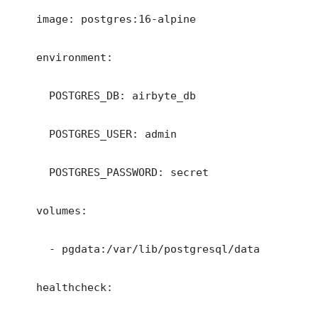
    image: postgres:16-alpine

    environment:

      POSTGRES_DB: airbyte_db

      POSTGRES_USER: admin

      POSTGRES_PASSWORD: secret

    volumes:

      - pgdata:/var/lib/postgresql/data

    healthcheck:
