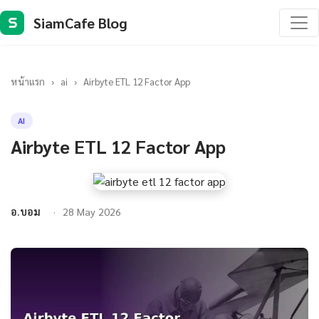
SiamCafe Blog
S
หน้าแรก
›
ai
›
Airbyte ETL 12 Factor App
AI
Airbyte ETL 12 Factor App
อ.บอม
28 May 2026