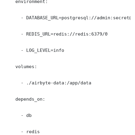
    environment:

      - DATABASE_URL=postgresql://admin:secret@d
      - REDIS_URL=redis://redis:6379/0

      - LOG_LEVEL=info

    volumes:

      - ./airbyte-data:/app/data

    depends_on:

      - db

      - redis
