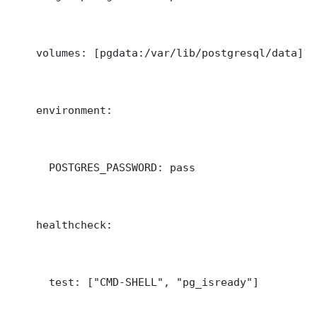
    volumes: [pgdata:/var/lib/postgresql/data]

    environment:

      POSTGRES_PASSWORD: pass

    healthcheck:

      test: ["CMD-SHELL", "pg_isready"]
