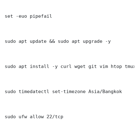
set -euo pipefail

sudo apt update && sudo apt upgrade -y

sudo apt install -y curl wget git vim htop tmux j
sudo timedatectl set-timezone Asia/Bangkok

sudo ufw allow 22/tcp
