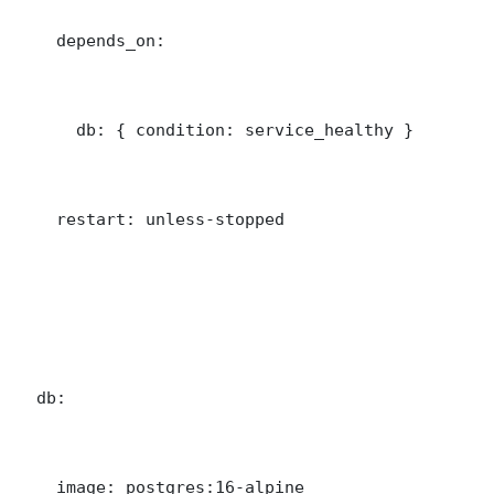
    depends_on:

      db: { condition: service_healthy }

    restart: unless-stopped

  db:

    image: postgres:16-alpine
