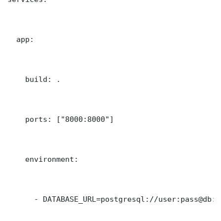
  app:

    build: .

    ports: ["8000:8000"]

    environment:

      - DATABASE_URL=postgresql://user:pass@db:5