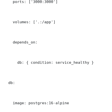
    ports: ['3000:3000']

    volumes: ['.:/app']

    depends_on:

      db: { condition: service_healthy }

  db:

    image: postgres:16-alpine
