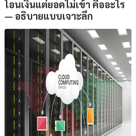
โอนเงินแต่ยอดไม่เข้า คืออะไร
— อธิบายแบบเจาะลึก