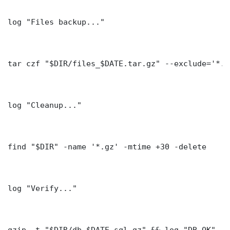
log "Files backup..."

tar czf "$DIR/files_$DATE.tar.gz" --exclude='*.l
log "Cleanup..."

find "$DIR" -name '*.gz' -mtime +30 -delete

log "Verify..."

gzip -t "$DIR/db_$DATE.sql.gz" && log "DB OK"
