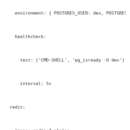
    environment: { POSTGRES_USER: dev, POSTGRES_
    healthcheck:

      test: ['CMD-SHELL', 'pg_isready -U dev']

      interval: 5s

  redis:
