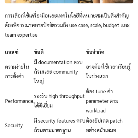
การเลือกใช้เครื่องมือและเทคโนโลยีที่เหมาะสมเป็นสิ่งสำคัญ
ต้องพิจารณาหลายปัจจัยรวมถึง use case, scale, budget และ
team expertise
เกณฑ์
ข้อดี
ข้อจำกัด
มี documentation ครบ
ความง่ายใน
อาจต้องใช้เวลาเรียนรู้
ถ้วนและ community
การตั้งค่า
ในช่วงแรก
ใหญ่
ต้อง tune ค่า
รองรับ high throughput
Performance
parameter ตาม
ได้ดีเยี่ยม
workload
มี security features ครบ
ต้องอัปเดต patch
Security
ถ้วนตามมาตรฐาน
อย่างสม่ำเสมอ