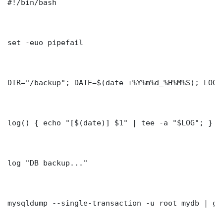
#!/bin/bash

set -euo pipefail

DIR="/backup"; DATE=$(date +%Y%m%d_%H%M%S); LOG=
log() { echo "[$(date)] $1" | tee -a "$LOG"; }

log "DB backup..."

mysqldump --single-transaction -u root mydb | gz