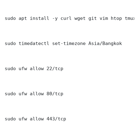
sudo apt install -y curl wget git vim htop tmux j
sudo timedatectl set-timezone Asia/Bangkok

sudo ufw allow 22/tcp

sudo ufw allow 80/tcp

sudo ufw allow 443/tcp
