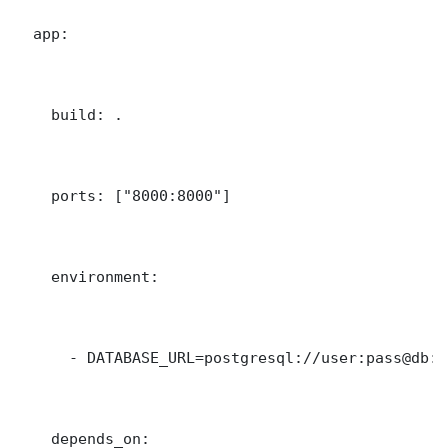
  app:

    build: .

    ports: ["8000:8000"]

    environment:

      - DATABASE_URL=postgresql://user:pass@db:5
    depends_on:
