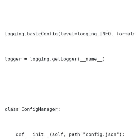
logging.basicConfig(level=logging.INFO, format="
logger = logging.getLogger(__name__)

class ConfigManager:

    def __init__(self, path="config.json"):
