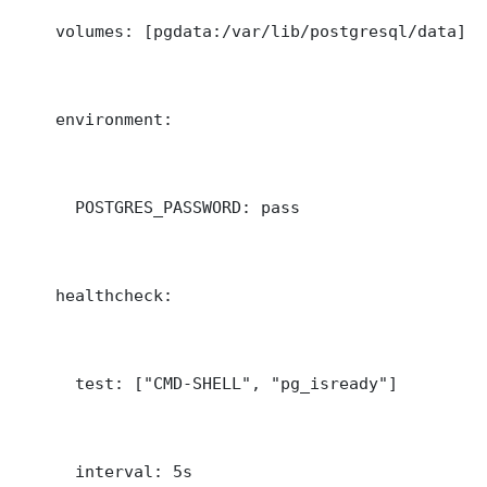
    volumes: [pgdata:/var/lib/postgresql/data]

    environment:

      POSTGRES_PASSWORD: pass

    healthcheck:

      test: ["CMD-SHELL", "pg_isready"]

      interval: 5s
