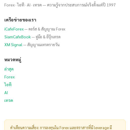
Forex · ไอที · AI · เทรด — ความรู้จากประสบการณ์จริงตั้งแต่ปี 1997
เครือข่ายของเรา
iCafeForex
— คอร์ส & สัญญาณ Forex
SiamCafeBook
— คู่มือ & อีบุ๊กเทรด
XM Signal
— สัญญาณเทรดรายวัน
หมวดหมู่
ล่าสุด
Forex
ไอที
AI
เทรด
คำเตือนความเสี่ยง: การลงทุนใน Forex และตราสารที่มี leverage มี