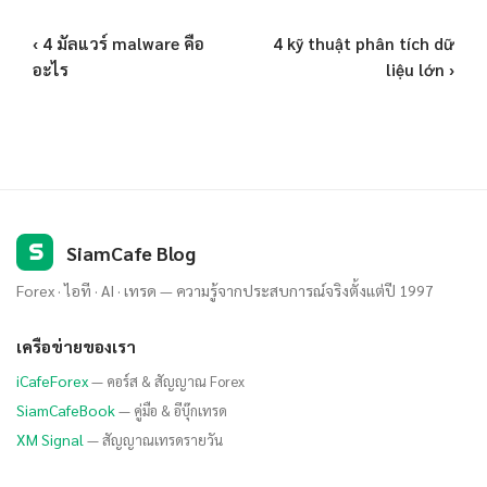
‹ 4 มัลแวร์ malware คือ
4 kỹ thuật phân tích dữ
อะไร
liệu lớn ›
S
SiamCafe Blog
Forex · ไอที · AI · เทรด — ความรู้จากประสบการณ์จริงตั้งแต่ปี 1997
เครือข่ายของเรา
iCafeForex
— คอร์ส & สัญญาณ Forex
SiamCafeBook
— คู่มือ & อีบุ๊กเทรด
XM Signal
— สัญญาณเทรดรายวัน