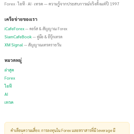
Forex · ไอที · AI · เทรด — ความรู้จากประสบการณ์จริงตั้งแต่ปี 1997
เครือข่ายของเรา
iCafeForex
— คอร์ส & สัญญาณ Forex
SiamCafeBook
— คู่มือ & อีบุ๊กเทรด
XM Signal
— สัญญาณเทรดรายวัน
หมวดหมู่
ล่าสุด
Forex
ไอที
AI
เทรด
คำเตือนความเสี่ยง: การลงทุนใน Forex และตราสารที่มี leverage มี