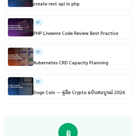
create rest api in php
IT
PHP Livewire Code Review Best Practice
IT
Kubernetes CRD Capacity Planning
IT
Doge Coin — คู่มือ Crypto ฉบับสมบูรณ์ 2026
อ