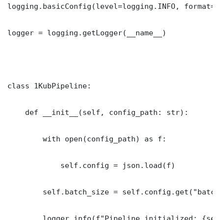
logging.basicConfig(level=logging.INFO, format="
logger = logging.getLogger(__name__)

class 1KubPipeline:

    def __init__(self, config_path: str):

        with open(config_path) as f:

            self.config = json.load(f)

        self.batch_size = self.config.get("batch
        logger.info(f"Pipeline initialized: {sel