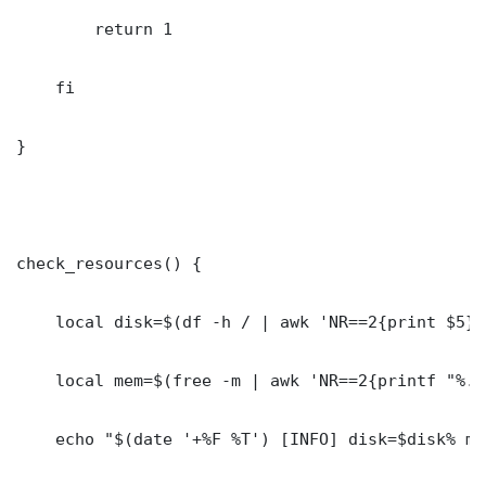
        return 1

    fi

}

check_resources() {

    local disk=$(df -h / | awk 'NR==2{print $5}'
    local mem=$(free -m | awk 'NR==2{printf "%.0
    echo "$(date '+%F %T') [INFO] disk=$disk% me