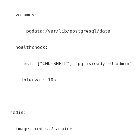
    volumes:

      - pgdata:/var/lib/postgresql/data

    healthcheck:

      test: ["CMD-SHELL", "pg_isready -U admin"]

      interval: 10s

  redis:

    image: redis:7-alpine
