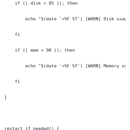
    if (( disk > 85 )); then

        echo "$(date '+%F %T') [WARN] Disk usage
    fi

    if (( mem > 90 )); then

        echo "$(date '+%F %T') [WARN] Memory usa
    fi

}

restart_if_needed() {
