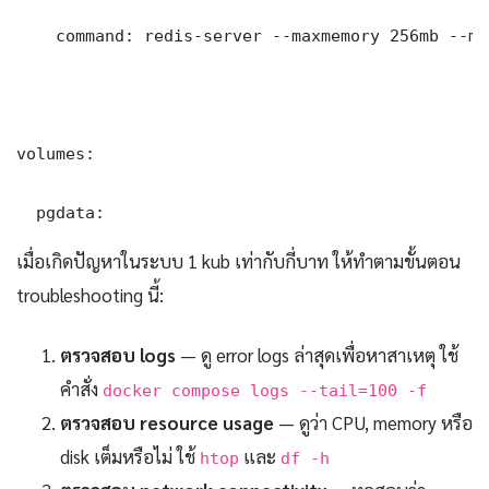
    command: redis-server --maxmemory 256mb --ma
volumes:

  pgdata:
เมื่อเกิดปัญหาในระบบ 1 kub เท่ากับกี่บาท ให้ทำตามขั้นตอน
troubleshooting นี้:
ตรวจสอบ logs
— ดู error logs ล่าสุดเพื่อหาสาเหตุ ใช้
คำสั่ง
docker compose logs --tail=100 -f
ตรวจสอบ resource usage
— ดูว่า CPU, memory หรือ
disk เต็มหรือไม่ ใช้
และ
htop
df -h