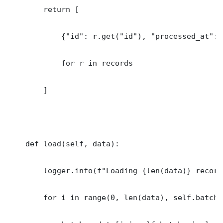
        return [

            {"id": r.get("id"), "processed_at": 
            for r in records

        ]

    def load(self, data):

        logger.info(f"Loading {len(data)} records
        for i in range(0, len(data), self.batch_s