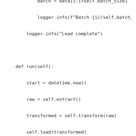
            batch = data[i:i+self.batch_size]

            logger.info(f"Batch {i//self.batch_s
        logger.info("Load complete")

    def run(self):

        start = datetime.now()

        raw = self.extract()

        transformed = self.transform(raw)

        self.load(transformed)
