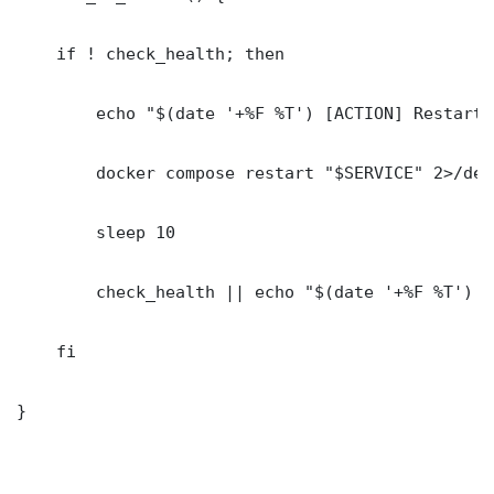
    if ! check_health; then

        echo "$(date '+%F %T') [ACTION] Restarti
        docker compose restart "$SERVICE" 2>/dev
        sleep 10

        check_health || echo "$(date '+%F %T') [
    fi

}
