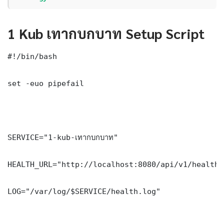
1 Kub เทากบกบาท Setup Script
#!/bin/bash

set -euo pipefail

SERVICE="1-kub-เทากบกบาท"

HEALTH_URL="http://localhost:8080/api/v1/health"

LOG="/var/log/$SERVICE/health.log"
