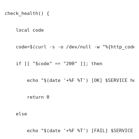
check_health() {

    local code

    code=$(curl -s -o /dev/null -w "%{http_code}
    if [[ "$code" == "200" ]]; then

        echo "$(date '+%F %T') [OK] $SERVICE hea
        return 0

    else

        echo "$(date '+%F %T') [FAIL] $SERVICE H