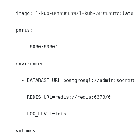
    image: 1-kub-เทากบกบาท/1-kub-เทากบกบาท:latest

    ports:

      - "8080:8080"

    environment:

      - DATABASE_URL=postgresql://admin:secret@db
      - REDIS_URL=redis://redis:6379/0

      - LOG_LEVEL=info

    volumes:
