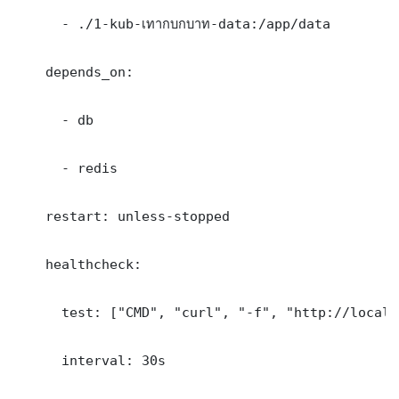
      - ./1-kub-เทากบกบาท-data:/app/data

    depends_on:

      - db

      - redis

    restart: unless-stopped

    healthcheck:

      test: ["CMD", "curl", "-f", "http://localh
      interval: 30s
