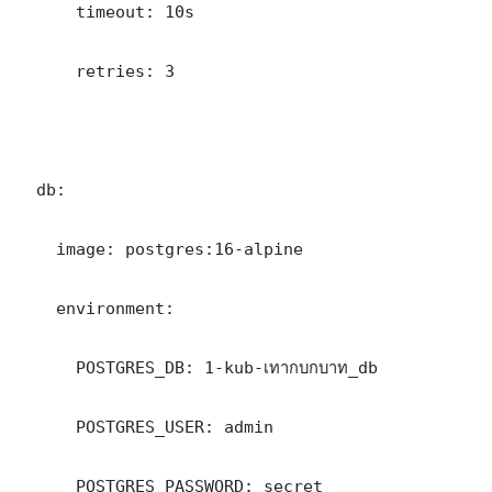
      timeout: 10s

      retries: 3

  db:

    image: postgres:16-alpine

    environment:

      POSTGRES_DB: 1-kub-เทากบกบาท_db

      POSTGRES_USER: admin

      POSTGRES_PASSWORD: secret
