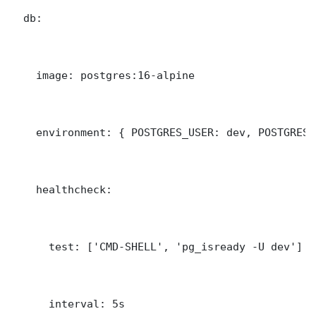
  db:

    image: postgres:16-alpine

    environment: { POSTGRES_USER: dev, POSTGRES_
    healthcheck:

      test: ['CMD-SHELL', 'pg_isready -U dev']

      interval: 5s
