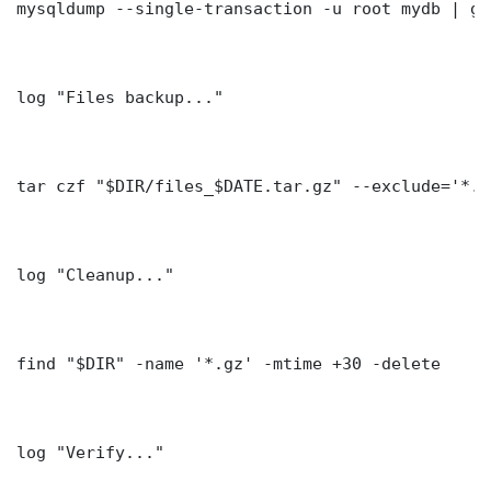
mysqldump --single-transaction -u root mydb | gz
log "Files backup..."

tar czf "$DIR/files_$DATE.tar.gz" --exclude='*.l
log "Cleanup..."

find "$DIR" -name '*.gz' -mtime +30 -delete

log "Verify..."
