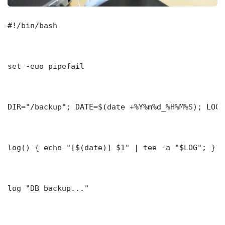
#!/bin/bash

set -euo pipefail

DIR="/backup"; DATE=$(date +%Y%m%d_%H%M%S); LOG=
log() { echo "[$(date)] $1" | tee -a "$LOG"; }

log "DB backup..."
