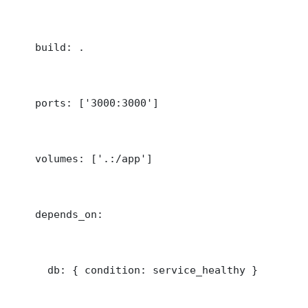
    build: .

    ports: ['3000:3000']

    volumes: ['.:/app']

    depends_on:

      db: { condition: service_healthy }
