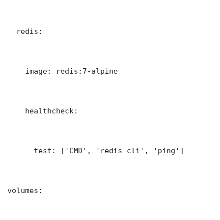
  redis:

    image: redis:7-alpine

    healthcheck:

      test: ['CMD', 'redis-cli', 'ping']

volumes:
