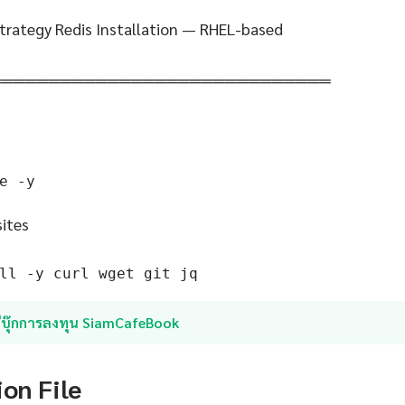
Strategy Redis Installation — RHEL-based
═════════════════════════════
e -y
sites
ll -y curl wget git jq
อีบุ๊กการลงทุน SiamCafeBook
ion File