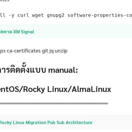
ll -y curl wget gnupg2 software-properties-c
ติดตาม XM Signal
s ca-certificates git jq unzip
การติดตั้งแบบ manual:
CentOS/Rocky Linux/AlmaLinux
═════════════════════════════
Rocky Linux Migration Pub Sub Architecture