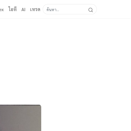
ex
ไอที
AI
เทรด