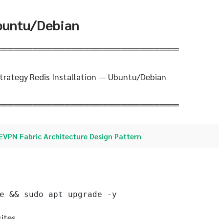
Ubuntu/Debian
═════════════════════════════
 Strategy Redis Installation — Ubuntu/Debian
═════════════════════════════
EVPN Fabric Architecture Design Pattern
e && sudo apt upgrade -y
sites