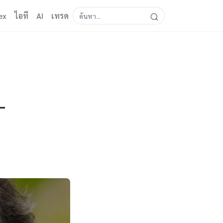
ex
ไอที
AI
เทรด
—