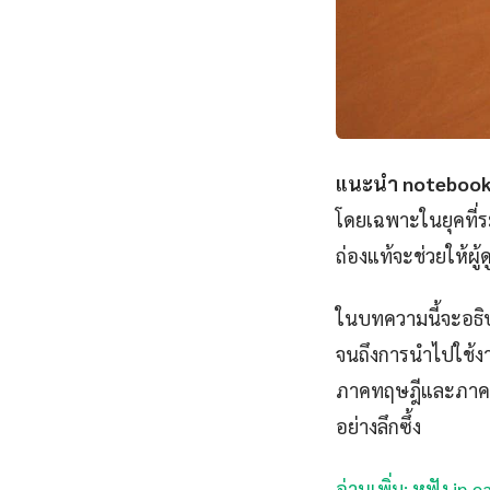
แนะนำ notebook
โดยเฉพาะในยุคที่ระ
ถ่องแท้จะช่วยให้ผ
ในบทความนี้จะอธิบ
จนถึงการนำไปใช้งาน
ภาคทฤษฎีและภาคปฏ
อย่างลึกซึ้ง
อ่านเพิ่ม: หูฟัง in