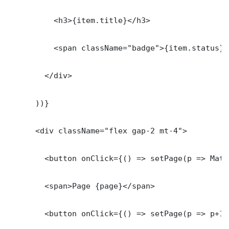
          <h3>{item.title}</h3>

          <span className="badge">{item.status}</
        </div>

      ))}

      <div className="flex gap-2 mt-4">

        <button onClick={() => setPage(p => Math
        <span>Page {page}</span>

        <button onClick={() => setPage(p => p+1)