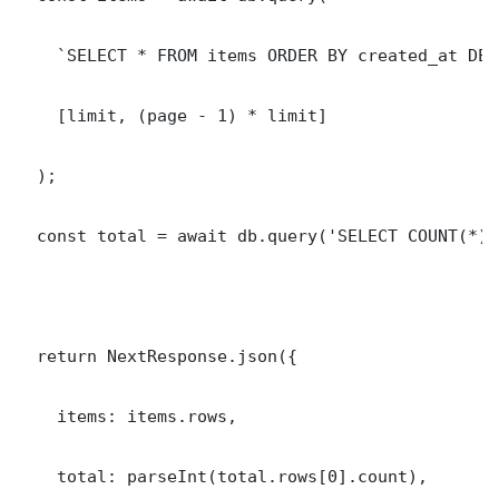
    `SELECT * FROM items ORDER BY created_at DES
    [limit, (page - 1) * limit]

  );

  const total = await db.query('SELECT COUNT(*) 
  return NextResponse.json({

    items: items.rows,

    total: parseInt(total.rows[0].count),
