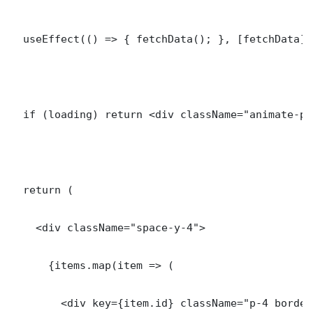
  useEffect(() => { fetchData(); }, [fetchData]);
  if (loading) return <div className="animate-pu
  return (

    <div className="space-y-4">

      {items.map(item => (

        <div key={item.id} className="p-4 border