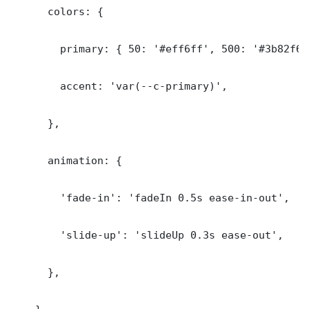
      colors: {

        primary: { 50: '#eff6ff', 500: '#3b82f6'
        accent: 'var(--c-primary)',

      },

      animation: {

        'fade-in': 'fadeIn 0.5s ease-in-out',

        'slide-up': 'slideUp 0.3s ease-out',

      },
