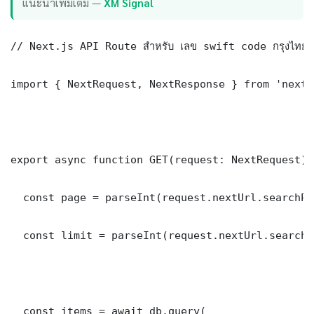
แนะนำเพิ่มเติม —
XM Signal
// Next.js API Route สำหรับ เลข swift code กรุงไทย

import { NextRequest, NextResponse } from 'next/
export async function GET(request: NextRequest) {
  const page = parseInt(request.nextUrl.searchPa
  const limit = parseInt(request.nextUrl.searchP
  const items = await db.query(
