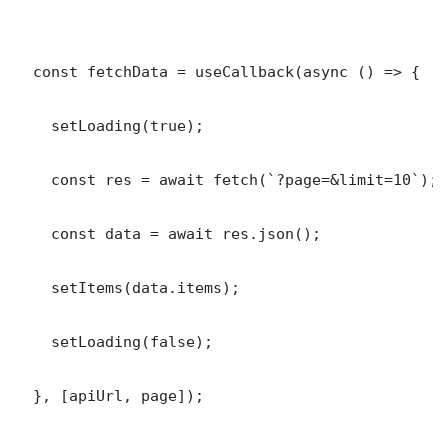
  const fetchData = useCallback(async () => {

    setLoading(true);

    const res = await fetch(`?page=&limit=10`);

    const data = await res.json();

    setItems(data.items);

    setLoading(false);

  }, [apiUrl, page]);
