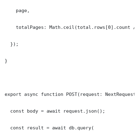
    page,

    totalPages: Math.ceil(total.rows[0].count / l
  });

}

export async function POST(request: NextRequest) 
  const body = await request.json();

  const result = await db.query(
