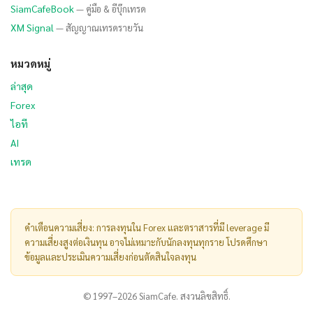
SiamCafeBook
— คู่มือ & อีบุ๊กเทรด
XM Signal
— สัญญาณเทรดรายวัน
หมวดหมู่
ล่าสุด
Forex
ไอที
AI
เทรด
คำเตือนความเสี่ยง: การลงทุนใน Forex และตราสารที่มี leverage มี
ความเสี่ยงสูงต่อเงินทุน อาจไม่เหมาะกับนักลงทุนทุกราย โปรดศึกษา
ข้อมูลและประเมินความเสี่ยงก่อนตัดสินใจลงทุน
© 1997–2026 SiamCafe. สงวนลิขสิทธิ์.