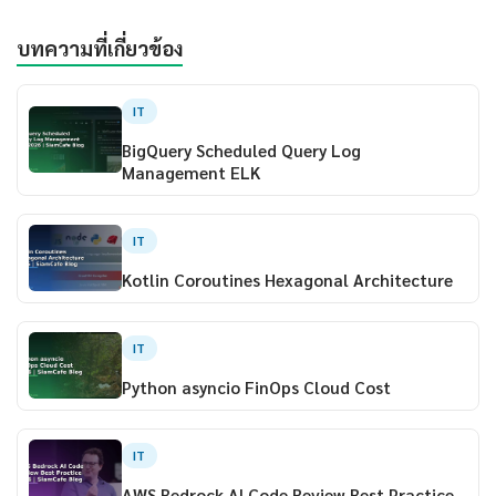
บทความที่เกี่ยวข้อง
IT
BigQuery Scheduled Query Log
Management ELK
IT
Kotlin Coroutines Hexagonal Architecture
IT
Python asyncio FinOps Cloud Cost
IT
AWS Bedrock AI Code Review Best Practice