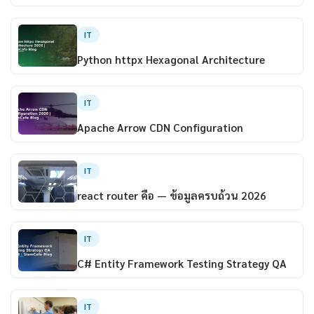
IT
Python httpx Hexagonal Architecture
IT
Apache Arrow CDN Configuration
IT
react router คือ — ข้อมูลครบถ้วน 2026
IT
C# Entity Framework Testing Strategy QA
IT