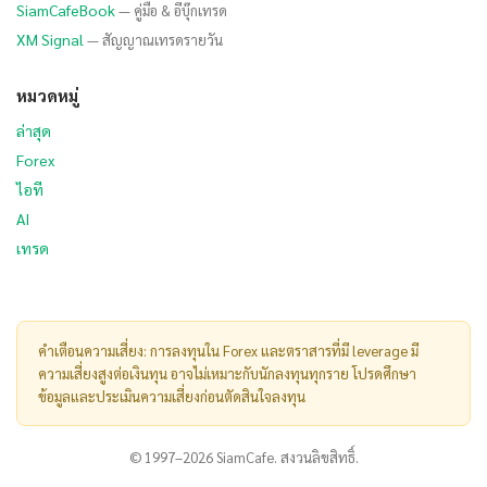
SiamCafeBook
— คู่มือ & อีบุ๊กเทรด
XM Signal
— สัญญาณเทรดรายวัน
หมวดหมู่
ล่าสุด
Forex
ไอที
AI
เทรด
คำเตือนความเสี่ยง: การลงทุนใน Forex และตราสารที่มี leverage มี
ความเสี่ยงสูงต่อเงินทุน อาจไม่เหมาะกับนักลงทุนทุกราย โปรดศึกษา
ข้อมูลและประเมินความเสี่ยงก่อนตัดสินใจลงทุน
© 1997–2026 SiamCafe. สงวนลิขสิทธิ์.