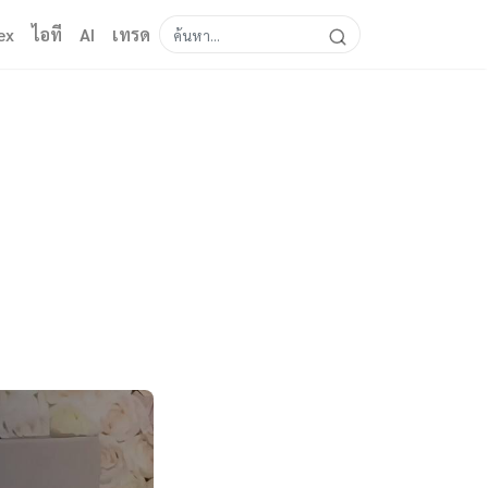
ex
ไอที
AI
เทรด