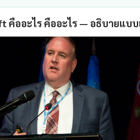
t คืออะไร คืออะไร — อธิบายแบบเ