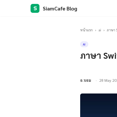
SiamCafe Blog
S
หน้าแรก
›
ai
›
ภาษา S
AI
ภาษา Swi
อ.บอม
28 May 20