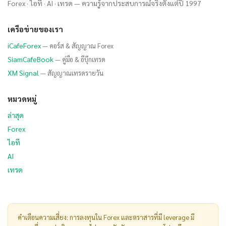
Forex · ไอที · AI · เทรด — ความรู้จากประสบการณ์จริงตั้งแต่ปี 1997
เครือข่ายของเรา
iCafeForex
— คอร์ส & สัญญาณ Forex
SiamCafeBook
— คู่มือ & อีบุ๊กเทรด
XM Signal
— สัญญาณเทรดรายวัน
หมวดหมู่
ล่าสุด
Forex
ไอที
AI
เทรด
คำเตือนความเสี่ยง: การลงทุนใน Forex และตราสารที่มี leverage มี