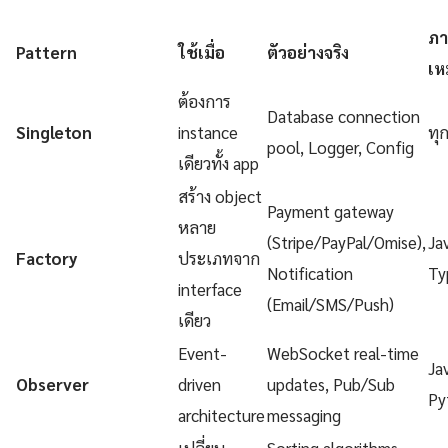
ภา
Pattern
ใช้เมื่อ
ตัวอย่างจริง
เห
ต้องการ
Database connection
Singleton
instance
ทุ
pool, Logger, Config
เดียวทั้ง app
สร้าง object
Payment gateway
หลาย
(Stripe/PayPal/Omise),
Ja
Factory
ประเภทจาก
Notification
Ty
interface
(Email/SMS/Push)
เดียว
Event-
WebSocket real-time
Ja
Observer
driven
updates, Pub/Sub
Py
architecture
messaging
เปลี่ยน
Sorting algorithms,