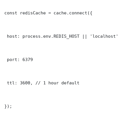
const redisCache = cache.connect({

 host: process.env.REDIS_HOST || 'localhost'

 port: 6379

 ttl: 3600, // 1 hour default

});
