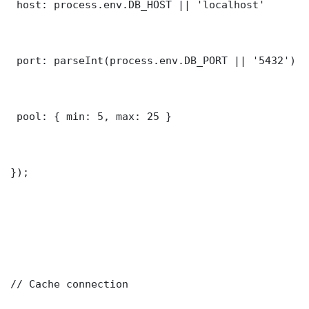
 host: process.env.DB_HOST || 'localhost'

 port: parseInt(process.env.DB_PORT || '5432')

 pool: { min: 5, max: 25 }

});

// Cache connection
