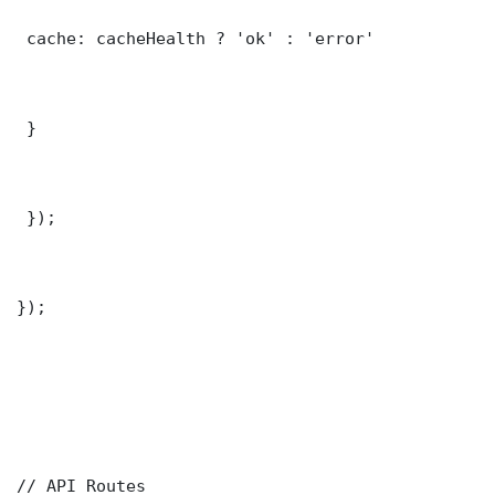
 cache: cacheHealth ? 'ok' : 'error'

 }

 });

});

// API Routes
