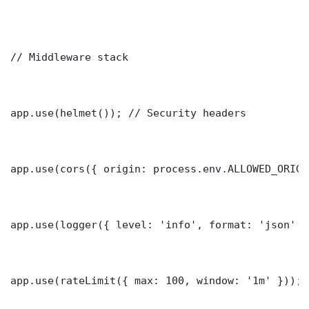
// Middleware stack

app.use(helmet()); // Security headers

app.use(cors({ origin: process.env.ALLOWED_ORIGI
app.use(logger({ level: 'info', format: 'json' })
app.use(rateLimit({ max: 100, window: '1m' }));
