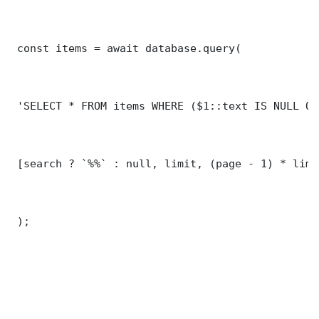
 const items = await database.query(

 'SELECT * FROM items WHERE ($1::text IS NULL OR
 [search ? `%%` : null, limit, (page - 1) * limit
 );
