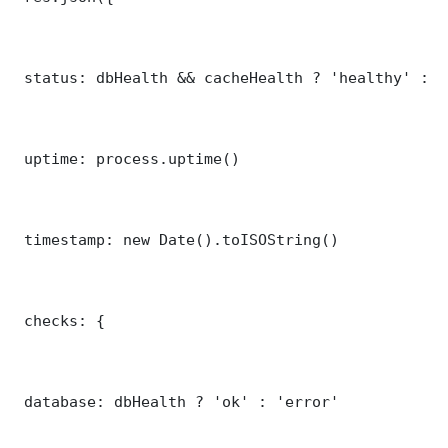
 status: dbHealth && cacheHealth ? 'healthy' : '
 uptime: process.uptime()

 timestamp: new Date().toISOString()

 checks: {

 database: dbHealth ? 'ok' : 'error'
