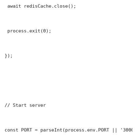
 await redisCache.close();

 process.exit(0);

});

// Start server

const PORT = parseInt(process.env.PORT || '3000')