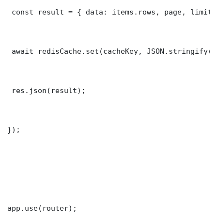
 const result = { data: items.rows, page, limit,
 await redisCache.set(cacheKey, JSON.stringify(r
 res.json(result);

});

app.use(router);
