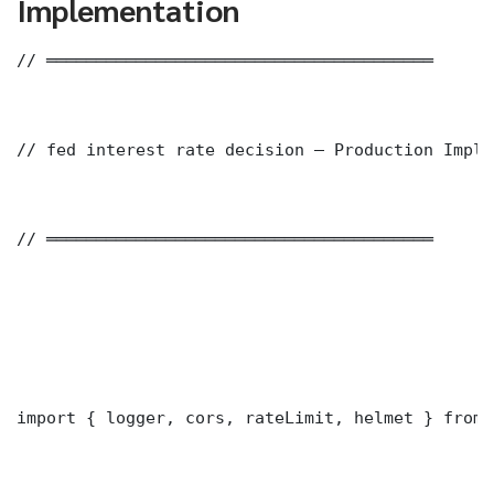
Implementation
// ═══════════════════════════════════════

// fed interest rate decision — Production Imple
// ═══════════════════════════════════════

import { logger, cors, rateLimit, helmet } from 