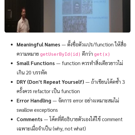
Meaningful Names
— ตั้งชื่อตัวแปร/function ให้สื่อ
ความหมาย
ดีกว่า
getUserById(id)
get(x)
Small Functions
— function ควรทำสิ่งเดียวยาวไม่
เกิน 20 บรรทัด
DRY (Don't Repeat Yourself)
— ถ้าเขียนโค้ดซ้ำ 3
ครั้งควร refactor เป็น function
Error Handling
— จัดการ error อย่างเหมาะสมไม่
swallow exceptions
Comments
— โค้ดที่ดีอธิบายตัวเองได้ใช้ comment
เฉพาะเมื่อจำเป็น (why, not what)