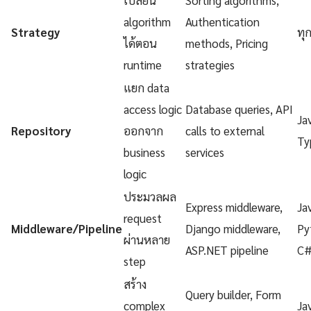
algorithm
Authentication
Strategy
ทุ
ได้ตอน
methods, Pricing
runtime
strategies
แยก data
access logic
Database queries, API
Ja
Repository
ออกจาก
calls to external
Ty
business
services
logic
ประมวลผล
Express middleware,
Ja
request
Middleware/Pipeline
Django middleware,
Py
ผ่านหลาย
ASP.NET pipeline
C
step
สร้าง
Query builder, Form
complex
Ja