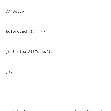
 // Setup

 beforeEach(() => {

 jest.clearAllMocks();

 });
