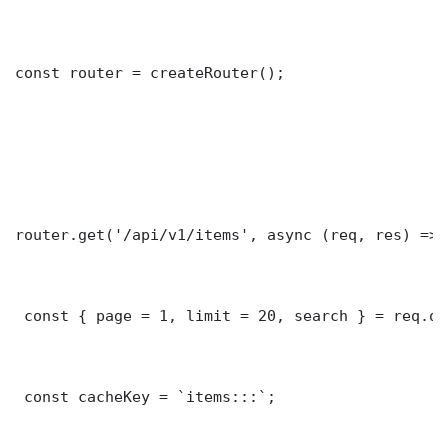
const router = createRouter();

router.get('/api/v1/items', async (req, res) => {
 const { page = 1, limit = 20, search } = req.que
 const cacheKey = `items:::`;
