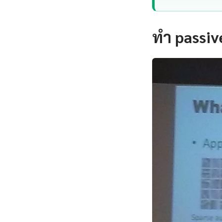
ทํา passi