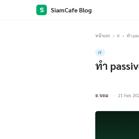
SiamCafe Blog
S
หน้าแรก
›
it
›
ทํา pa
IT
ทํา passi
อ.บอม
21 Feb 20