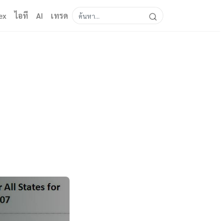
ex
ไอที
AI
เทรด