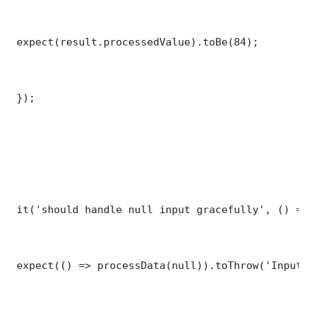
 expect(result.processedValue).toBe(84);

 });

 it('should handle null input gracefully', () => 
 expect(() => processData(null)).toThrow('Input 