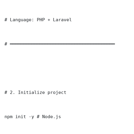
# Language: PHP + Laravel

# ═══════════════════════════════════════

# 2. Initialize project

npm init -y # Node.js
