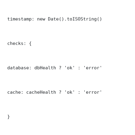
 timestamp: new Date().toISOString()

 checks: {

 database: dbHealth ? 'ok' : 'error'

 cache: cacheHealth ? 'ok' : 'error'

 }
