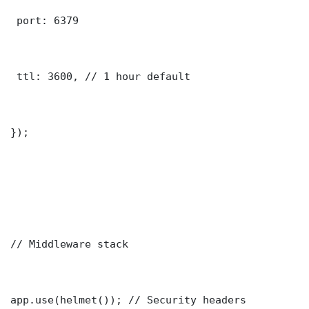
 port: 6379

 ttl: 3600, // 1 hour default

});

// Middleware stack

app.use(helmet()); // Security headers
