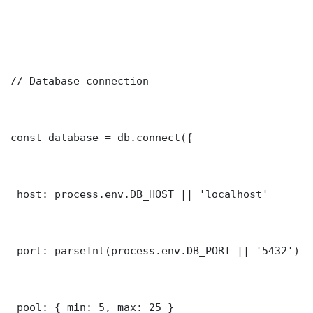
// Database connection

const database = db.connect({

 host: process.env.DB_HOST || 'localhost'

 port: parseInt(process.env.DB_PORT || '5432')

 pool: { min: 5, max: 25 }
