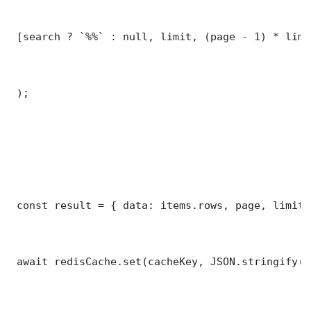
 [search ? `%%` : null, limit, (page - 1) * limit
 );

 const result = { data: items.rows, page, limit,
 await redisCache.set(cacheKey, JSON.stringify(r