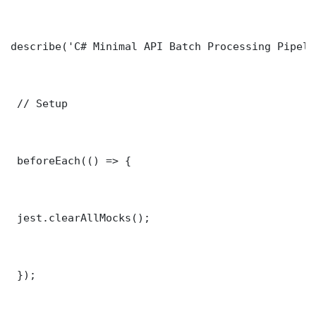
describe('C# Minimal API Batch Processing Pipeli
 // Setup

 beforeEach(() => {

 jest.clearAllMocks();

 });
