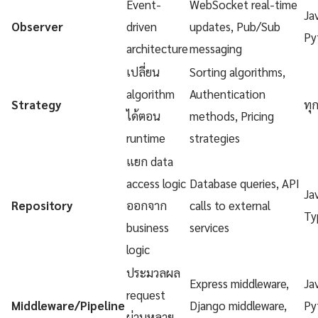
Event-
WebSocket real-time
Ja
Observer
driven
updates, Pub/Sub
Py
architecture
messaging
เปลี่ยน
Sorting algorithms,
algorithm
Authentication
Strategy
ทุ
ได้ตอน
methods, Pricing
runtime
strategies
แยก data
access logic
Database queries, API
Ja
Repository
ออกจาก
calls to external
Ty
business
services
logic
ประมวลผล
Express middleware,
Ja
request
Middleware/Pipeline
Django middleware,
Py
ผ่านหลาย