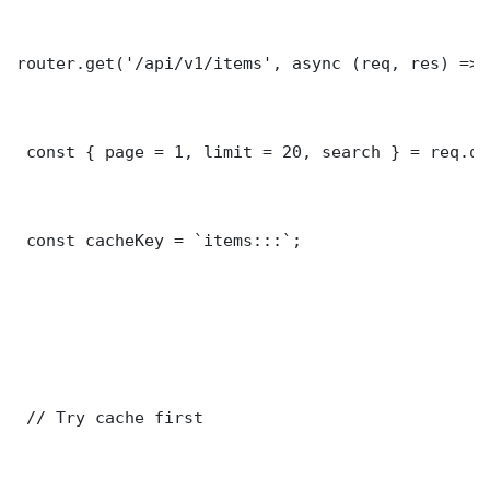
router.get('/api/v1/items', async (req, res) => {
 const { page = 1, limit = 20, search } = req.que
 const cacheKey = `items:::`;

 // Try cache first
