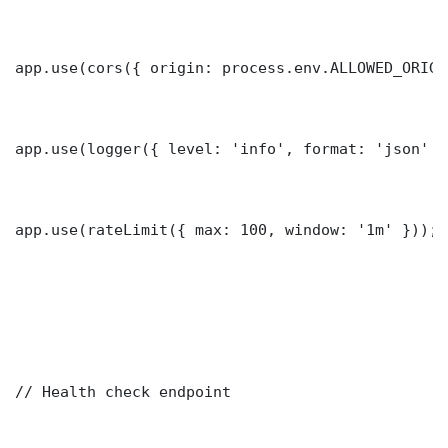
app.use(cors({ origin: process.env.ALLOWED_ORIGI
app.use(logger({ level: 'info', format: 'json' })
app.use(rateLimit({ max: 100, window: '1m' }));

// Health check endpoint
