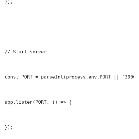
});

// Start server

const PORT = parseInt(process.env.PORT || '3000')
app.listen(PORT, () => {

});