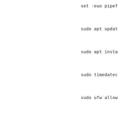
set -euo pipef
sudo apt updat
sudo apt insta
sudo timedatec
sudo ufw allow