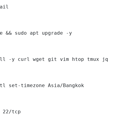
ail

e && sudo apt upgrade -y

ll -y curl wget git vim htop tmux jq

tl set-timezone Asia/Bangkok

 22/tcp
