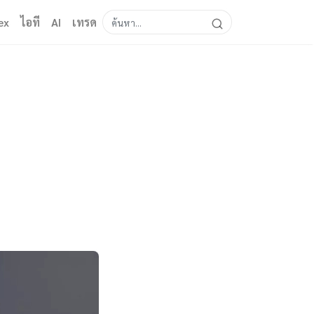
ex
ไอที
AI
เทรด