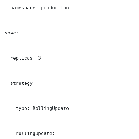
  namespace: production

spec:

  replicas: 3

  strategy:

    type: RollingUpdate

    rollingUpdate:
