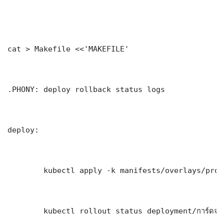
cat > Makefile <<'MAKEFILE'

.PHONY: deploy rollback status logs

deploy:

	kubectl apply -k manifests/overlays/production/

	kubectl rollout status deployment/การ์ดจอมอสอง -n production --timeout=300s
