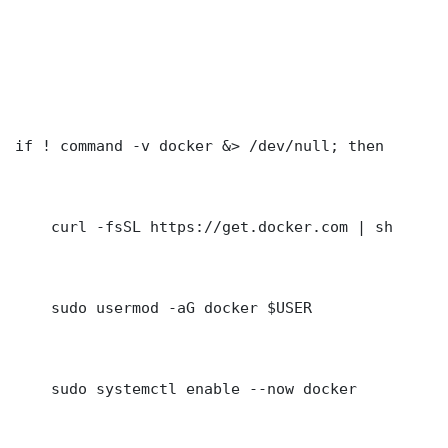
if ! command -v docker &> /dev/null; then

    curl -fsSL https://get.docker.com | sh

    sudo usermod -aG docker $USER

    sudo systemctl enable --now docker
