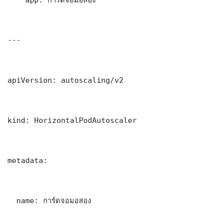
---

apiVersion: autoscaling/v2

kind: HorizontalPodAutoscaler

metadata:

  name: การ์ดจอมอสอง
