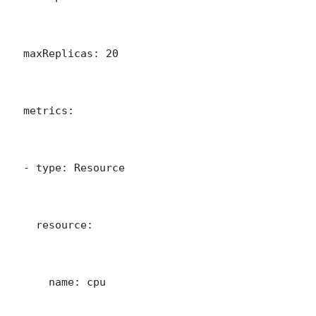
  maxReplicas: 20

  metrics:

  - type: Resource

    resource:

      name: cpu
