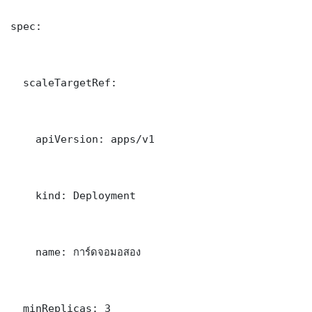
spec:

  scaleTargetRef:

    apiVersion: apps/v1

    kind: Deployment

    name: การ์ดจอมอสอง

  minReplicas: 3
