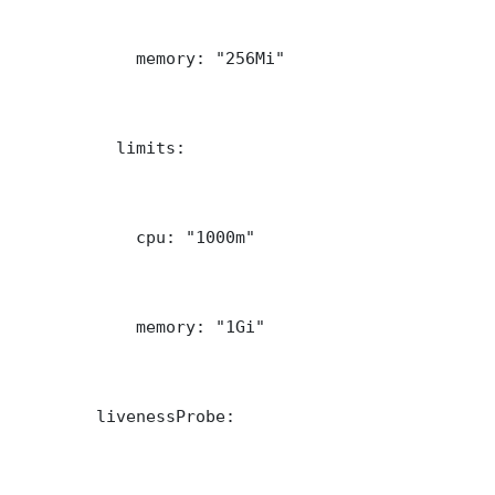
            memory: "256Mi"

          limits:

            cpu: "1000m"

            memory: "1Gi"

        livenessProbe:
