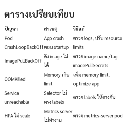
ตารางเปรียบเทียบ
ปัญหา
สาเหตุ
วิธีแก้
Pod
App crash
ตรวจ logs, ปรับ resource
CrashLoopBackOff
ตอน startup
limits
ดึง image ไม่
ตรวจ image name/tag,
ImagePullBackOff
ได้
imagePullSecrets
Memory เกิน
เพิ่ม memory limit,
OOMKilled
limit
optimize app
Service
Selector ไม่
ตรวจ labels ให้ตรงกัน
unreachable
ตรง labels
Metrics server
HPA ไม่ scale
ตรวจ metrics-server pod
ไม่ทำงาน