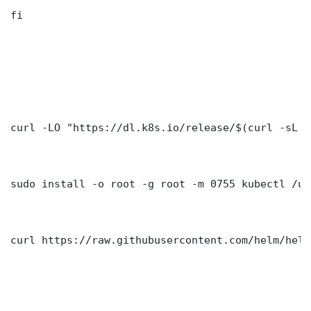
fi

curl -LO "https://dl.k8s.io/release/$(curl -sL h
sudo install -o root -g root -m 0755 kubectl /us
curl https://raw.githubusercontent.com/helm/helm