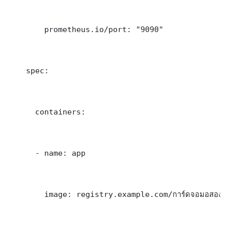
        prometheus.io/port: "9090"

    spec:

      containers:

      - name: app

        image: registry.example.com/การ์ดจอมอสอง:l