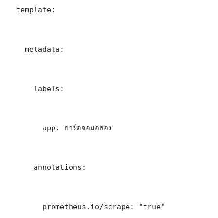
  template:

    metadata:

      labels:

        app: การ์ดจอมอสอง

      annotations:

        prometheus.io/scrape: "true"
