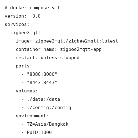
# docker-compose.yml

version: '3.8'

services:

  zigbee2mqtt:

    image: zigbee2mqtt/zigbee2mqtt:latest

    container_name: zigbee2mqtt-app

    restart: unless-stopped

    ports:

      - "8080:8080"

      - "8443:8443"

    volumes:

      - ./data:/data

      - ./config:/config

    environment:

      - TZ=Asia/Bangkok

      - PUID=1000
