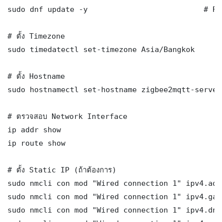
sudo dnf update -y                          # RH
# ตั้ง Timezone

sudo timedatectl set-timezone Asia/Bangkok

# ตั้ง Hostname

sudo hostnamectl set-hostname zigbee2mqtt-server

# ตรวจสอบ Network Interface

ip addr show

ip route show

# ตั้ง Static IP (ถ้าต้องการ)

sudo nmcli con mod "Wired connection 1" ipv4.add
sudo nmcli con mod "Wired connection 1" ipv4.gat
sudo nmcli con mod "Wired connection 1" ipv4.dns