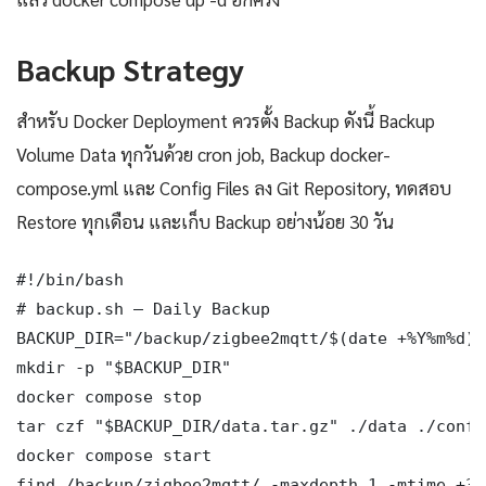
Backup Strategy
สำหรับ Docker Deployment ควรตั้ง Backup ดังนี้ Backup
Volume Data ทุกวันด้วย cron job, Backup docker-
compose.yml และ Config Files ลง Git Repository, ทดสอบ
Restore ทุกเดือน และเก็บ Backup อย่างน้อย 30 วัน
#!/bin/bash

# backup.sh — Daily Backup

BACKUP_DIR="/backup/zigbee2mqtt/$(date +%Y%m%d)"

mkdir -p "$BACKUP_DIR"

docker compose stop

tar czf "$BACKUP_DIR/data.tar.gz" ./data ./config
docker compose start

find /backup/zigbee2mqtt/ -maxdepth 1 -mtime +30