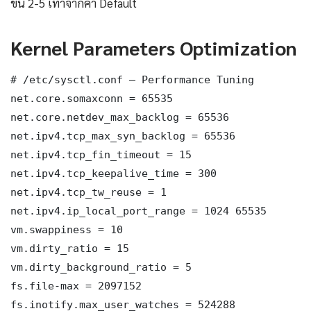
ขึ้น 2-5 เท่าจากค่า Default
Kernel Parameters Optimization
# /etc/sysctl.conf — Performance Tuning

net.core.somaxconn = 65535

net.core.netdev_max_backlog = 65536

net.ipv4.tcp_max_syn_backlog = 65536

net.ipv4.tcp_fin_timeout = 15

net.ipv4.tcp_keepalive_time = 300

net.ipv4.tcp_tw_reuse = 1

net.ipv4.ip_local_port_range = 1024 65535

vm.swappiness = 10

vm.dirty_ratio = 15

vm.dirty_background_ratio = 5

fs.file-max = 2097152

fs.inotify.max_user_watches = 524288
