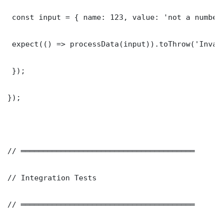
 const input = { name: 123, value: 'not a number'
 expect(() => processData(input)).toThrow('Inval
 });

});

// ═══════════════════════════════════════

// Integration Tests

// ═══════════════════════════════════════
