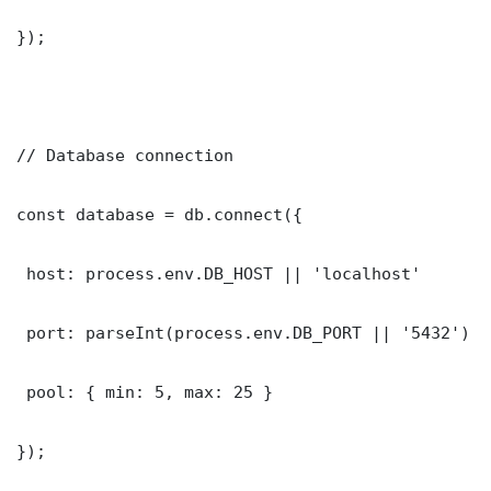
});

// Database connection

const database = db.connect({

 host: process.env.DB_HOST || 'localhost'

 port: parseInt(process.env.DB_PORT || '5432')

 pool: { min: 5, max: 25 }

});
