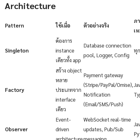
Architecture
ภา
Pattern
ใช้เมื่อ
ตัวอย่างจริง
เห
ต้องการ
Database connection
Singleton
instance
ทุ
pool, Logger, Config
เดียวทั้ง app
สร้าง object
Payment gateway
หลาย
(Stripe/PayPal/Omise),
Ja
Factory
ประเภทจาก
Notification
Ty
interface
(Email/SMS/Push)
เดียว
Event-
WebSocket real-time
Ja
Observer
driven
updates, Pub/Sub
Py
architecture
messaging