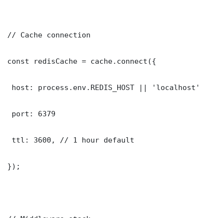
// Cache connection

const redisCache = cache.connect({

 host: process.env.REDIS_HOST || 'localhost'

 port: 6379

 ttl: 3600, // 1 hour default

});
