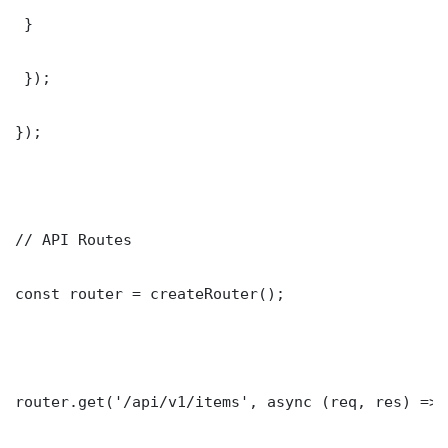
 }

 });

});

// API Routes

const router = createRouter();

router.get('/api/v1/items', async (req, res) => {