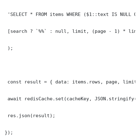
 'SELECT * FROM items WHERE ($1::text IS NULL OR
 [search ? `%%` : null, limit, (page - 1) * limit
 );

 const result = { data: items.rows, page, limit,
 await redisCache.set(cacheKey, JSON.stringify(r
 res.json(result);

});
