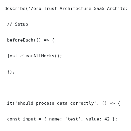
describe('Zero Trust Architecture SaaS Architect
 // Setup

 beforeEach(() => {

 jest.clearAllMocks();

 });

 it('should process data correctly', () => {

 const input = { name: 'test', value: 42 };
