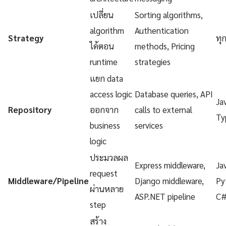
เปลี่ยน
Sorting algorithms,
algorithm
Authentication
Strategy
ทุ
ได้ตอน
methods, Pricing
runtime
strategies
แยก data
access logic
Database queries, API
Ja
Repository
ออกจาก
calls to external
Ty
business
services
logic
ประมวลผล
Express middleware,
Ja
request
Middleware/Pipeline
Django middleware,
Py
ผ่านหลาย
ASP.NET pipeline
C
step
สร้าง