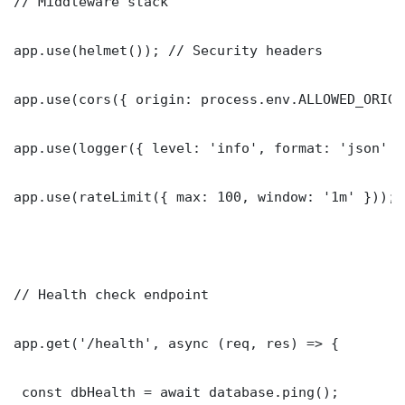
// Middleware stack

app.use(helmet()); // Security headers

app.use(cors({ origin: process.env.ALLOWED_ORIGI
app.use(logger({ level: 'info', format: 'json' })
app.use(rateLimit({ max: 100, window: '1m' }));

// Health check endpoint

app.get('/health', async (req, res) => {

 const dbHealth = await database.ping();
