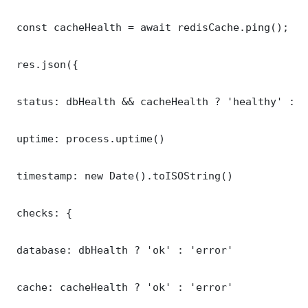
 const cacheHealth = await redisCache.ping();

 res.json({

 status: dbHealth && cacheHealth ? 'healthy' : '
 uptime: process.uptime()

 timestamp: new Date().toISOString()

 checks: {

 database: dbHealth ? 'ok' : 'error'

 cache: cacheHealth ? 'ok' : 'error'
