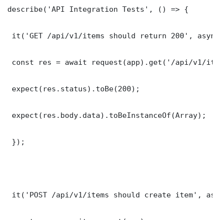
describe('API Integration Tests', () => {

 it('GET /api/v1/items should return 200', async
 const res = await request(app).get('/api/v1/item
 expect(res.status).toBe(200);

 expect(res.body.data).toBeInstanceOf(Array);

 });

 it('POST /api/v1/items should create item', asy