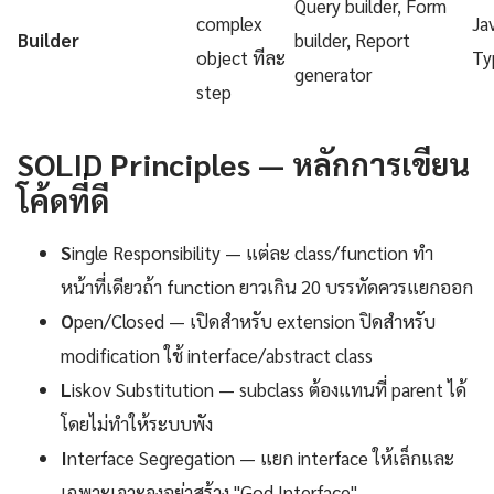
Query builder, Form
complex
Ja
Builder
builder, Report
object ทีละ
Ty
generator
step
SOLID Principles — หลักการเขียน
โค้ดที่ดี
S
ingle Responsibility — แต่ละ class/function ทำ
หน้าที่เดียวถ้า function ยาวเกิน 20 บรรทัดควรแยกออก
O
pen/Closed — เปิดสำหรับ extension ปิดสำหรับ
modification ใช้ interface/abstract class
L
iskov Substitution — subclass ต้องแทนที่ parent ได้
โดยไม่ทำให้ระบบพัง
I
nterface Segregation — แยก interface ให้เล็กและ
เฉพาะเจาะจงอย่าสร้าง "God Interface"