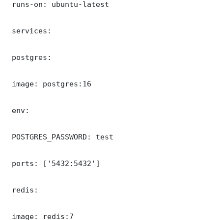
 runs-on: ubuntu-latest

 services:

 postgres:

 image: postgres:16

 env:

 POSTGRES_PASSWORD: test

 ports: ['5432:5432']

 redis:

 image: redis:7
