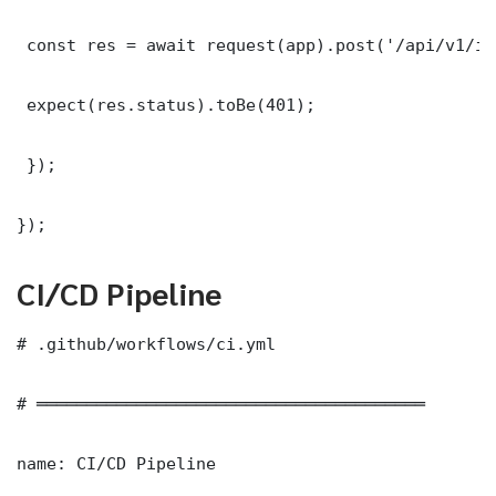
 const res = await request(app).post('/api/v1/it
 expect(res.status).toBe(401);

 });

});
CI/CD Pipeline
# .github/workflows/ci.yml

# ═══════════════════════════════════════

name: CI/CD Pipeline
