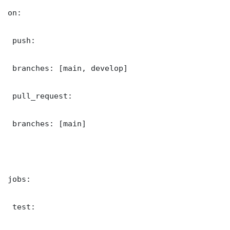
on:

 push:

 branches: [main, develop]

 pull_request:

 branches: [main]

jobs:

 test:
