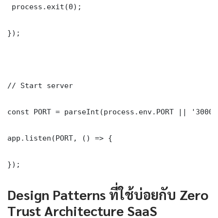
 process.exit(0);

});

// Start server

const PORT = parseInt(process.env.PORT || '3000')
app.listen(PORT, () => {

});
Design Patterns ที่ใช้บ่อยกับ Zero
Trust Architecture SaaS