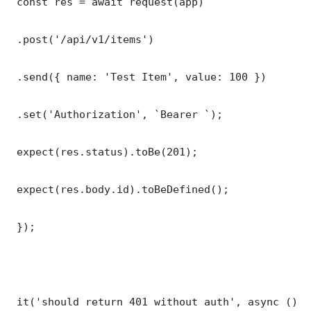
 const res = await request(app)

 .post('/api/v1/items')

 .send({ name: 'Test Item', value: 100 })

 .set('Authorization', `Bearer `);

 expect(res.status).toBe(201);

 expect(res.body.id).toBeDefined();

 });

 it('should return 401 without auth', async () =>