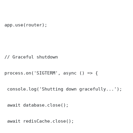
app.use(router);

// Graceful shutdown

process.on('SIGTERM', async () => {

 console.log('Shutting down gracefully...');

 await database.close();

 await redisCache.close();
