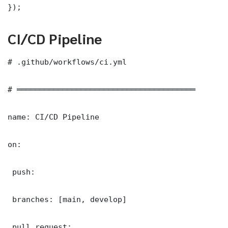
});
CI/CD Pipeline
# .github/workflows/ci.yml

# ═══════════════════════════════════════

name: CI/CD Pipeline

on:

 push:

 branches: [main, develop]

 pull_request:
