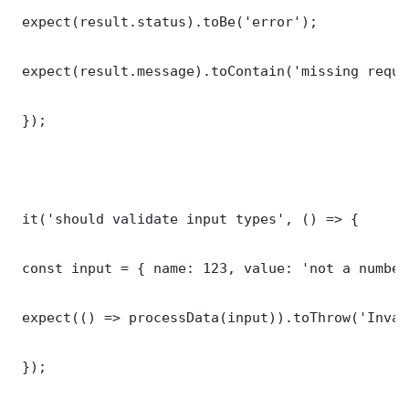
 expect(result.status).toBe('error');

 expect(result.message).toContain('missing requi
 });

 it('should validate input types', () => {

 const input = { name: 123, value: 'not a number'
 expect(() => processData(input)).toThrow('Inval
 });
