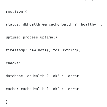
 res.json({

 status: dbHealth && cacheHealth ? 'healthy' : '
 uptime: process.uptime()

 timestamp: new Date().toISOString()

 checks: {

 database: dbHealth ? 'ok' : 'error'

 cache: cacheHealth ? 'ok' : 'error'

 }
