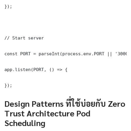
});

// Start server

const PORT = parseInt(process.env.PORT || '3000')
app.listen(PORT, () => {

});
Design Patterns ที่ใช้บ่อยกับ Zero
Trust Architecture Pod
Scheduling