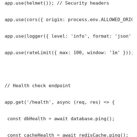
app.use(helmet()); // Security headers

app.use(cors({ origin: process.env.ALLOWED_ORIGI
app.use(logger({ level: 'info', format: 'json' })
app.use(rateLimit({ max: 100, window: '1m' }));

// Health check endpoint

app.get('/health', async (req, res) => {

 const dbHealth = await database.ping();

 const cacheHealth = await redisCache.ping();
