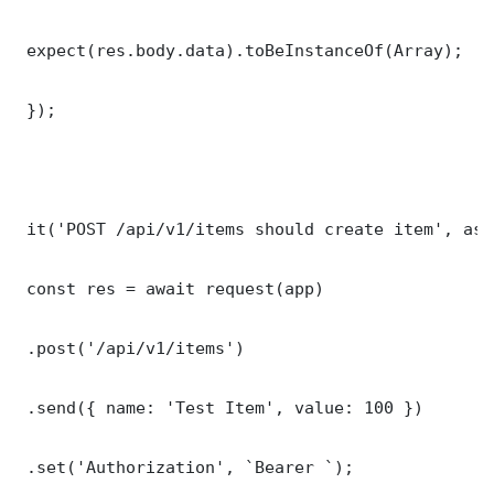
 expect(res.body.data).toBeInstanceOf(Array);

 });

 it('POST /api/v1/items should create item', asy
 const res = await request(app)

 .post('/api/v1/items')

 .send({ name: 'Test Item', value: 100 })

 .set('Authorization', `Bearer `);
