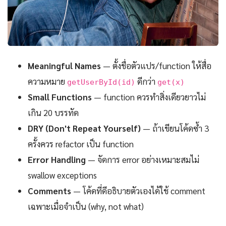
Meaningful Names
— ตั้งชื่อตัวแปร/function ให้สื่อ
ความหมาย
ดีกว่า
getUserById(id)
get(x)
Small Functions
— function ควรทำสิ่งเดียวยาวไม่
เกิน 20 บรรทัด
DRY (Don't Repeat Yourself)
— ถ้าเขียนโค้ดซ้ำ 3
ครั้งควร refactor เป็น function
Error Handling
— จัดการ error อย่างเหมาะสมไม่
swallow exceptions
Comments
— โค้ดที่ดีอธิบายตัวเองได้ใช้ comment
เฉพาะเมื่อจำเป็น (why, not what)