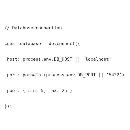
// Database connection

const database = db.connect({

 host: process.env.DB_HOST || 'localhost'

 port: parseInt(process.env.DB_PORT || '5432')

 pool: { min: 5, max: 25 }

});
