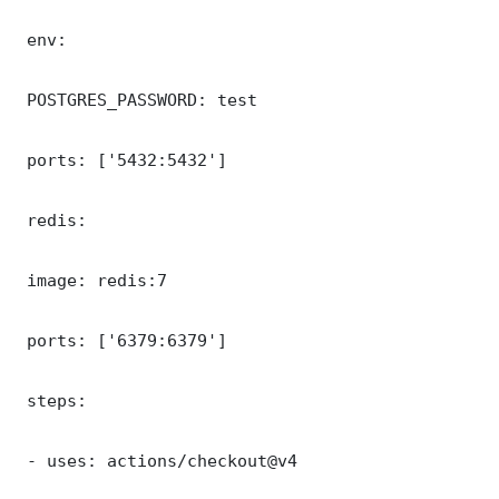
 env:

 POSTGRES_PASSWORD: test

 ports: ['5432:5432']

 redis:

 image: redis:7

 ports: ['6379:6379']

 steps:

 - uses: actions/checkout@v4
