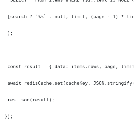
 [search ? `%%` : null, limit, (page - 1) * limit
 );

 const result = { data: items.rows, page, limit,
 await redisCache.set(cacheKey, JSON.stringify(r
 res.json(result);

});
