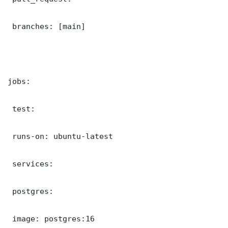
 branches: [main]

jobs:

 test:

 runs-on: ubuntu-latest

 services:

 postgres:

 image: postgres:16
