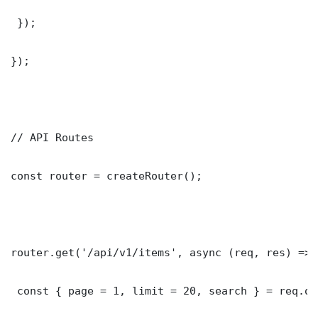
 });

});

// API Routes

const router = createRouter();

router.get('/api/v1/items', async (req, res) => {
 const { page = 1, limit = 20, search } = req.que