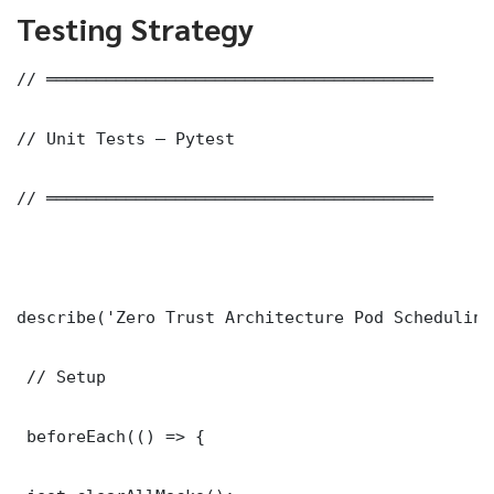
Testing Strategy
// ═══════════════════════════════════════

// Unit Tests — Pytest

// ═══════════════════════════════════════

describe('Zero Trust Architecture Pod Scheduling
 // Setup

 beforeEach(() => {
