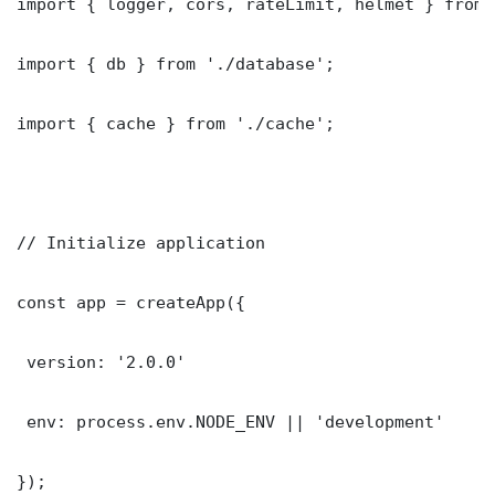
import { logger, cors, rateLimit, helmet } from 
import { db } from './database';

import { cache } from './cache';

// Initialize application

const app = createApp({

 version: '2.0.0'

 env: process.env.NODE_ENV || 'development'

});
