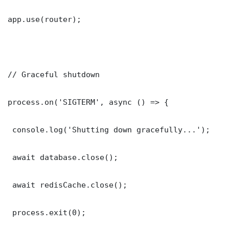
app.use(router);

// Graceful shutdown

process.on('SIGTERM', async () => {

 console.log('Shutting down gracefully...');

 await database.close();

 await redisCache.close();

 process.exit(0);
