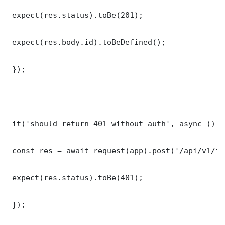
 expect(res.status).toBe(201);

 expect(res.body.id).toBeDefined();

 });

 it('should return 401 without auth', async () =>
 const res = await request(app).post('/api/v1/it
 expect(res.status).toBe(401);

 });
