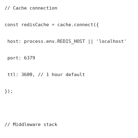
// Cache connection

const redisCache = cache.connect({

 host: process.env.REDIS_HOST || 'localhost'

 port: 6379

 ttl: 3600, // 1 hour default

});

// Middleware stack
