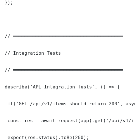
});

// ═══════════════════════════════════════

// Integration Tests

// ═══════════════════════════════════════

describe('API Integration Tests', () => {

 it('GET /api/v1/items should return 200', async
 const res = await request(app).get('/api/v1/item
 expect(res.status).toBe(200);
