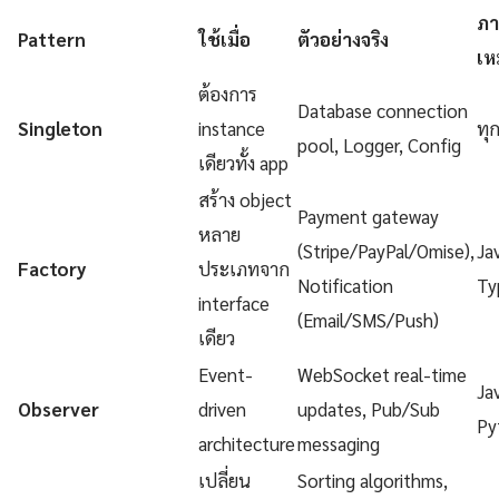
ภา
Pattern
ใช้เมื่อ
ตัวอย่างจริง
เห
ต้องการ
Database connection
Singleton
instance
ทุ
pool, Logger, Config
เดียวทั้ง app
สร้าง object
Payment gateway
หลาย
(Stripe/PayPal/Omise),
Ja
Factory
ประเภทจาก
Notification
Ty
interface
(Email/SMS/Push)
เดียว
Event-
WebSocket real-time
Ja
Observer
driven
updates, Pub/Sub
Py
architecture
messaging
เปลี่ยน
Sorting algorithms,