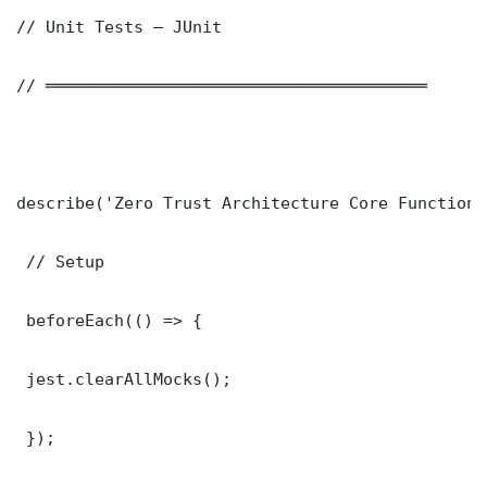
// Unit Tests — JUnit

// ═══════════════════════════════════════

describe('Zero Trust Architecture Core Functions
 // Setup

 beforeEach(() => {

 jest.clearAllMocks();

 });
