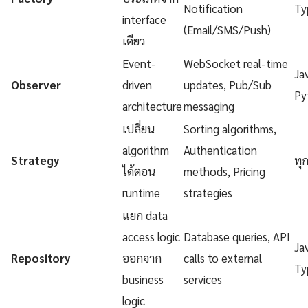
Notification
Ty
interface
(Email/SMS/Push)
เดียว
Event-
WebSocket real-time
Ja
Observer
driven
updates, Pub/Sub
Py
architecture
messaging
เปลี่ยน
Sorting algorithms,
algorithm
Authentication
Strategy
ทุ
ได้ตอน
methods, Pricing
runtime
strategies
แยก data
access logic
Database queries, API
Ja
Repository
ออกจาก
calls to external
Ty
business
services
logic