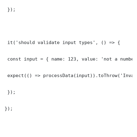
 });

 it('should validate input types', () => {

 const input = { name: 123, value: 'not a number'
 expect(() => processData(input)).toThrow('Inval
 });

});
