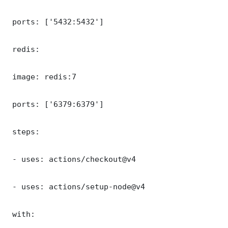
 ports: ['5432:5432']

 redis:

 image: redis:7

 ports: ['6379:6379']

 steps:

 - uses: actions/checkout@v4

 - uses: actions/setup-node@v4

 with:
