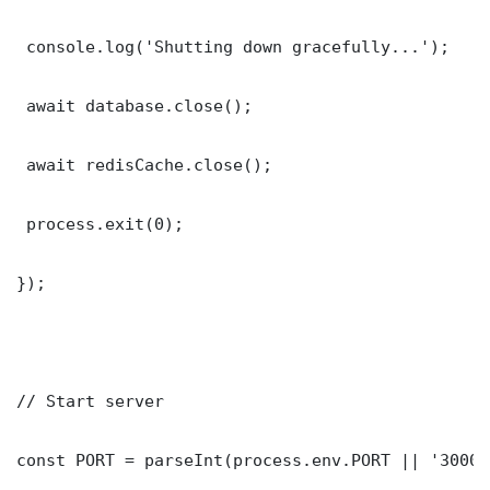
 console.log('Shutting down gracefully...');

 await database.close();

 await redisCache.close();

 process.exit(0);

});

// Start server

const PORT = parseInt(process.env.PORT || '3000')