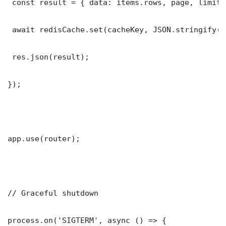
 const result = { data: items.rows, page, limit,
 await redisCache.set(cacheKey, JSON.stringify(r
 res.json(result);

});

app.use(router);

// Graceful shutdown

process.on('SIGTERM', async () => {
