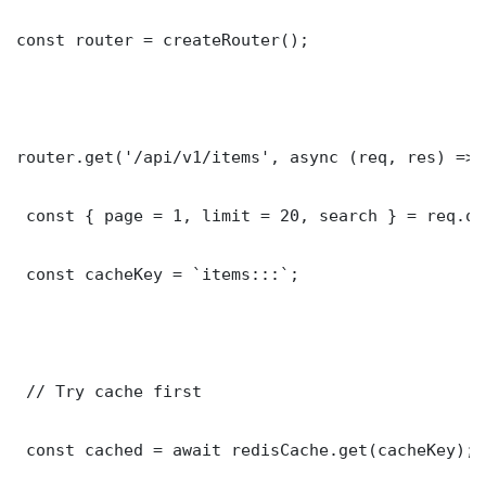
const router = createRouter();

router.get('/api/v1/items', async (req, res) => {
 const { page = 1, limit = 20, search } = req.que
 const cacheKey = `items:::`;

 // Try cache first

 const cached = await redisCache.get(cacheKey);
