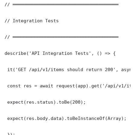
// ═══════════════════════════════════════

// Integration Tests

// ═══════════════════════════════════════

describe('API Integration Tests', () => {

 it('GET /api/v1/items should return 200', async
 const res = await request(app).get('/api/v1/item
 expect(res.status).toBe(200);

 expect(res.body.data).toBeInstanceOf(Array);

 });
