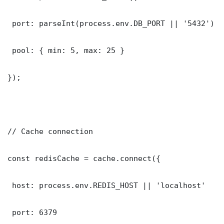
 port: parseInt(process.env.DB_PORT || '5432')

 pool: { min: 5, max: 25 }

});

// Cache connection

const redisCache = cache.connect({

 host: process.env.REDIS_HOST || 'localhost'

 port: 6379
