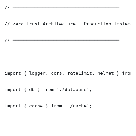
// ═══════════════════════════════════════

// Zero Trust Architecture — Production Implement
// ═══════════════════════════════════════

import { logger, cors, rateLimit, helmet } from 
import { db } from './database';

import { cache } from './cache';
