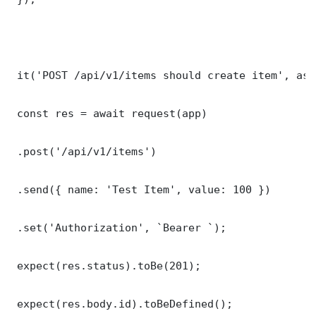
 it('POST /api/v1/items should create item', asy
 const res = await request(app)

 .post('/api/v1/items')

 .send({ name: 'Test Item', value: 100 })

 .set('Authorization', `Bearer `);

 expect(res.status).toBe(201);

 expect(res.body.id).toBeDefined();
