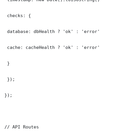
 checks: {

 database: dbHealth ? 'ok' : 'error'

 cache: cacheHealth ? 'ok' : 'error'

 }

 });

});

// API Routes
