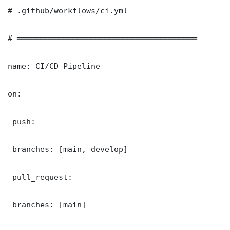
# .github/workflows/ci.yml

# ═══════════════════════════════════════

name: CI/CD Pipeline

on:

 push:

 branches: [main, develop]

 pull_request:

 branches: [main]
