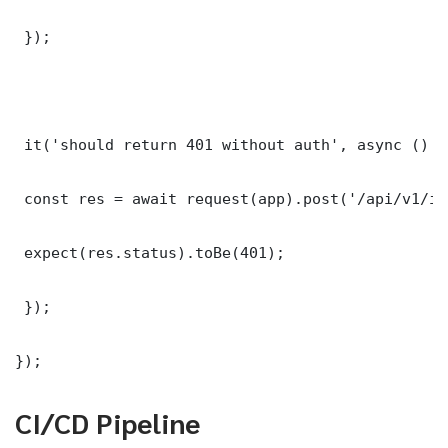
 });

 it('should return 401 without auth', async () =>
 const res = await request(app).post('/api/v1/it
 expect(res.status).toBe(401);

 });

});
CI/CD Pipeline