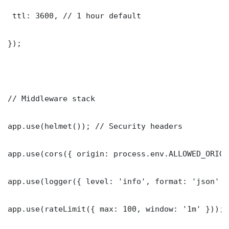
 ttl: 3600, // 1 hour default

});

// Middleware stack

app.use(helmet()); // Security headers

app.use(cors({ origin: process.env.ALLOWED_ORIGI
app.use(logger({ level: 'info', format: 'json' })
app.use(rateLimit({ max: 100, window: '1m' }));
