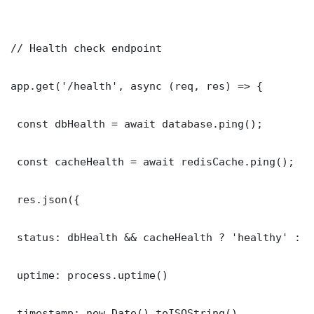
// Health check endpoint

app.get('/health', async (req, res) => {

 const dbHealth = await database.ping();

 const cacheHealth = await redisCache.ping();

 res.json({

 status: dbHealth && cacheHealth ? 'healthy' : '
 uptime: process.uptime()

 timestamp: new Date().toISOString()
