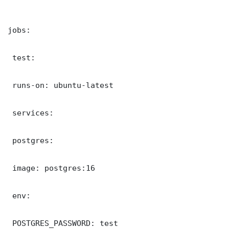
jobs:

 test:

 runs-on: ubuntu-latest

 services:

 postgres:

 image: postgres:16

 env:

 POSTGRES_PASSWORD: test
