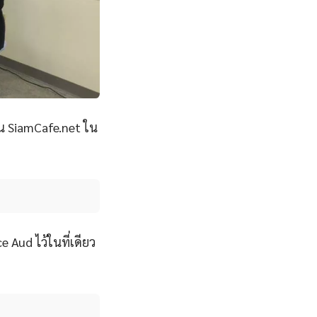
าน SiamCafe.net ใน
e Aud ไว้ในที่เดียว