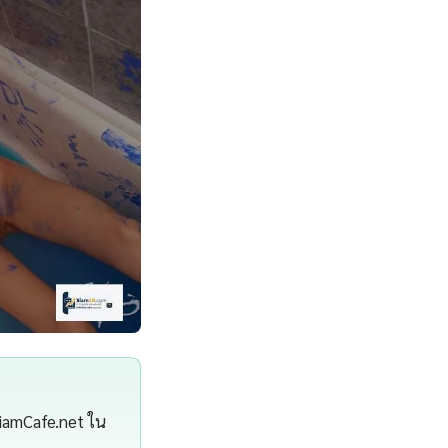
 SiamCafe.net ใน