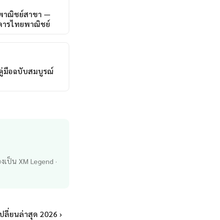
พาณิชย์สาขา —
คารไทยพาณิชย์
ู่มือฉบับสมบูรณ์
่องเป็น XM Legend ·
ลี่ยนล่าสุด 2026 ›