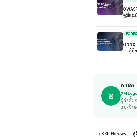
OWASP
คู่มือ
FORE
ONNX 
— คู่ม
อ.บอม
XM Legen
อ
ผู้ก่อตั
แบ่งปัน
‹ XRP Nieuws — คู