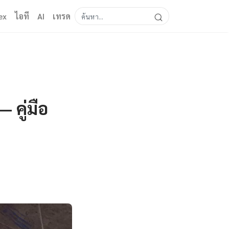
ex
ไอที
AI
เทรด
 คู่มือ