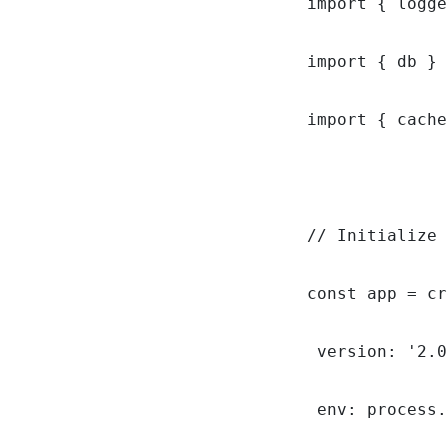
import { logge
import { db } 
import { cache
// Initialize 
const app = cr
 version: '2.0
 env: process.