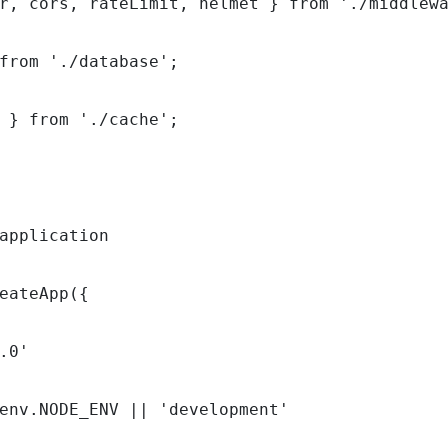
r, cors, rateLimit, helmet } from './middlewa
from './database';

 } from './cache';

application

eateApp({

.0'

env.NODE_ENV || 'development'
