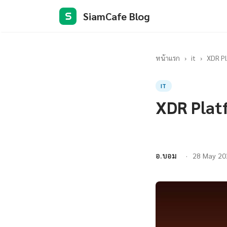
SiamCafe Blog
S
หน้าแรก
›
it
›
XDR Pl
IT
XDR Plat
อ.บอม
28 May 20