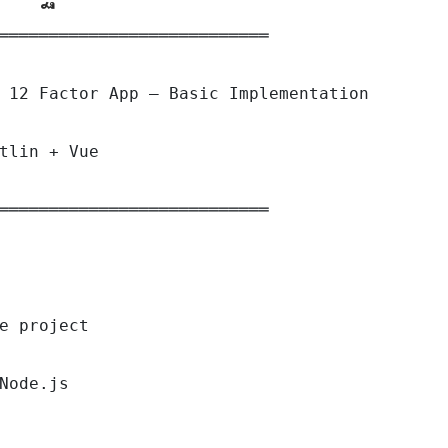
═══════════════════════════

 12 Factor App — Basic Implementation

tlin + Vue

═══════════════════════════

e project

Node.js
