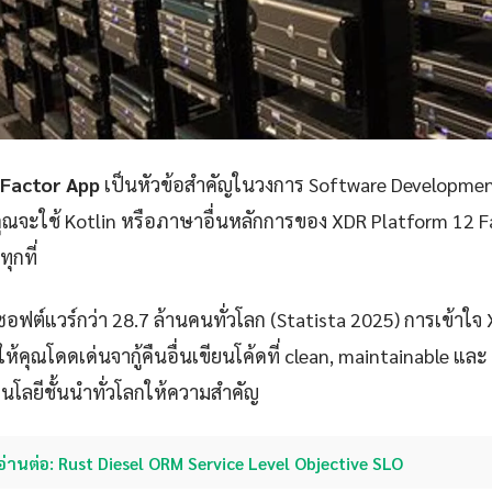
 Factor App
เป็นหัวข้อสำคัญในวงการ Software Development
คุณจะใช้ Kotlin หรือภาษาอื่นหลักการของ XDR Platform 12 
ุกที่
ซอฟต์แวร์กว่า 28.7 ล้านคนทั่วโลก (Statista 2025) การเข้าใ
้คุณโดดเด่นจากู้คืนอื่นเขียนโค้ดที่ clean, maintainable และ 
คโนโลยีชั้นนำทั่วโลกให้ความสำคัญ
อ่านต่อ: Rust Diesel ORM Service Level Objective SLO