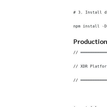
# 3. Install d
npm install -D
Productio
// ═══════════
// XDR Platfor
// ═══════════