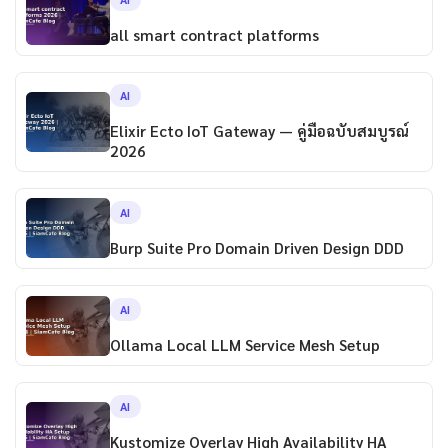
all smart contract platforms
AI
Elixir Ecto IoT Gateway — คู่มือฉบับสมบูรณ์
2026
AI
Burp Suite Pro Domain Driven Design DDD
AI
Ollama Local LLM Service Mesh Setup
AI
Kustomize Overlay High Availability HA