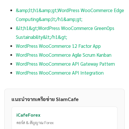
&amp;lt;h1&amp;gt;WordPress WooCommerce Edge
Computing&amp;lt;/h1&amp;gt;
&lt;h1&gt;WordPress WooCommerce GreenOps
Sustainability&lt;/h1&gt;
WordPress WooCommerce 12 Factor App
WordPress WooCommerce Agile Scrum Kanban
WordPress WooCommerce API Gateway Pattern
WordPress WooCommerce API Integration
แนะนำจากเครือข่าย SiamCafe
iCafeForex
คอร์ส & สัญญาณ Forex