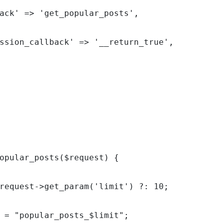
ack' => 'get_popular_posts',

ssion_callback' => '__return_true',

opular_posts($request) {

request->get_param('limit') ?: 10;

 = "popular_posts_$limit";
