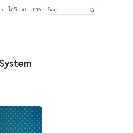
ex
ไอที
AI
เทรด
 System