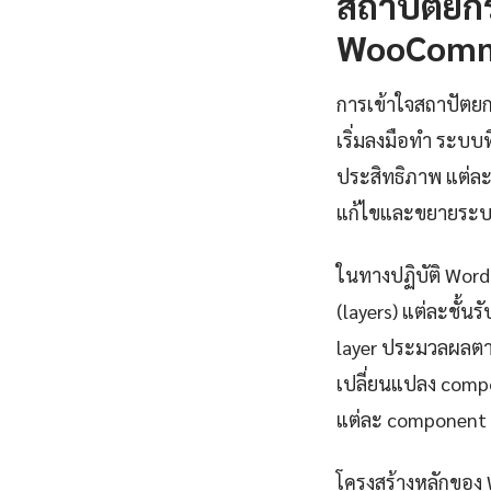
สถาปัตยก
WooComme
การเข้าใจสถาปัตย
เริ่มลงมือทำ ระบ
ประสิทธิภาพ แต่ละ
แก้ไขและขยายระบ
ในทางปฏิบัติ Wor
(layers) แต่ละชั้น
layer ประมวลผลตาม
เปลี่ยนแปลง compo
แต่ละ component 
โครงสร้างหลักของ