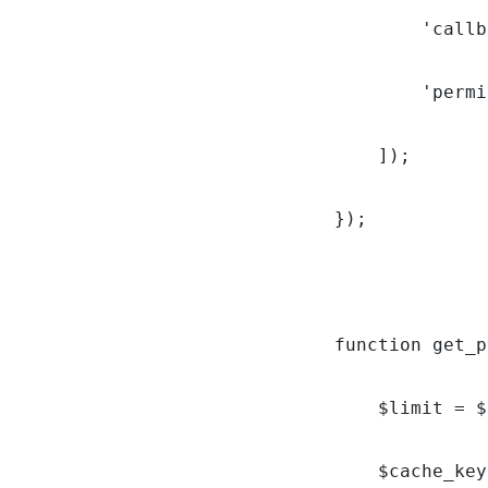
        'callb
        'permi
    ]);

});

function get_p
    $limit = $
    $cache_key