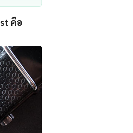
t คือ