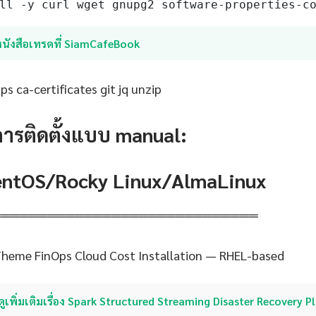
ll -y curl wget gnupg2 software-properties-c
หนังสือเทรดที่ SiamCafeBook
s ca-certificates git jq unzip
การติดตั้งแบบ manual:
CentOS/Rocky Linux/AlmaLinux
═════════════════════════════
Theme FinOps Cloud Cost Installation — RHEL-based
ดูเพิ่มเติมเรื่อง Spark Structured Streaming Disaster Recovery P