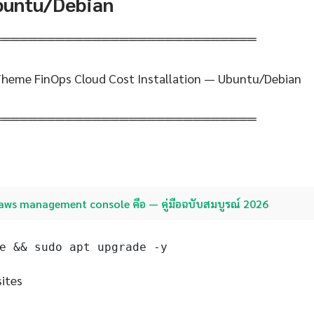
Ubuntu/Debian
═════════════════════════════
Theme FinOps Cloud Cost Installation — Ubuntu/Debian
═════════════════════════════
aws management console คือ — คู่มือฉบับสมบูรณ์ 2026
e && sudo apt upgrade -y
sites