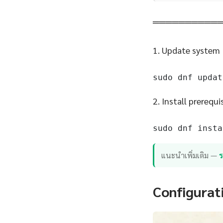
══════════
1. Update system
sudo dnf updat
2. Install prerequi
sudo dnf insta
แนะนำเพิ่มเติม —
Configurat