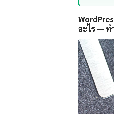
WordPress
อะไร — ท