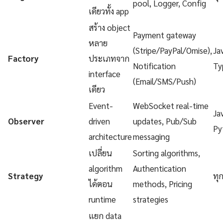
pool, Logger, Config
เดียวทั้ง app
สร้าง object
Payment gateway
หลาย
(Stripe/PayPal/Omise),
Ja
Factory
ประเภทจาก
Notification
Ty
interface
(Email/SMS/Push)
เดียว
Event-
WebSocket real-time
Ja
Observer
driven
updates, Pub/Sub
Py
architecture
messaging
เปลี่ยน
Sorting algorithms,
algorithm
Authentication
Strategy
ทุ
ได้ตอน
methods, Pricing
runtime
strategies
แยก data