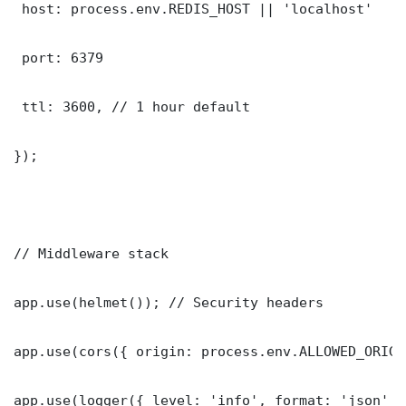
 host: process.env.REDIS_HOST || 'localhost'

 port: 6379

 ttl: 3600, // 1 hour default

});

// Middleware stack

app.use(helmet()); // Security headers

app.use(cors({ origin: process.env.ALLOWED_ORIGI
app.use(logger({ level: 'info', format: 'json' })