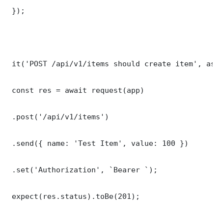
 });

 it('POST /api/v1/items should create item', asy
 const res = await request(app)

 .post('/api/v1/items')

 .send({ name: 'Test Item', value: 100 })

 .set('Authorization', `Bearer `);

 expect(res.status).toBe(201);
