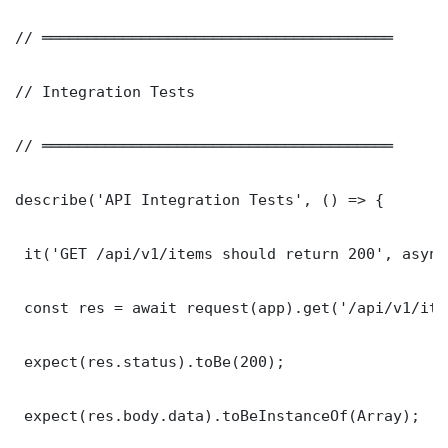
// ═══════════════════════════════════════

// Integration Tests

// ═══════════════════════════════════════

describe('API Integration Tests', () => {

 it('GET /api/v1/items should return 200', async
 const res = await request(app).get('/api/v1/item
 expect(res.status).toBe(200);

 expect(res.body.data).toBeInstanceOf(Array);
