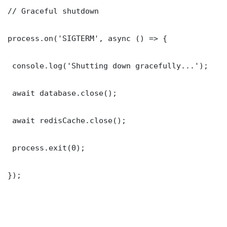
// Graceful shutdown

process.on('SIGTERM', async () => {

 console.log('Shutting down gracefully...');

 await database.close();

 await redisCache.close();

 process.exit(0);

});
