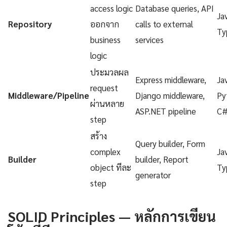
access logic
Database queries, API
Ja
Repository
ออกจาก
calls to external
Ty
business
services
logic
ประมวลผล
Express middleware,
Ja
request
Middleware/Pipeline
Django middleware,
Py
ผ่านหลาย
ASP.NET pipeline
C
step
สร้าง
Query builder, Form
complex
Ja
Builder
builder, Report
object ทีละ
Ty
generator
step
SOLID Principles — หลักการเขียน