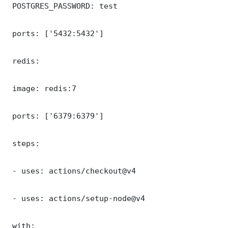
 POSTGRES_PASSWORD: test

 ports: ['5432:5432']

 redis:

 image: redis:7

 ports: ['6379:6379']

 steps:

 - uses: actions/checkout@v4

 - uses: actions/setup-node@v4

 with:
