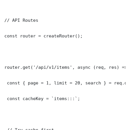
// API Routes

const router = createRouter();

router.get('/api/v1/items', async (req, res) => {
 const { page = 1, limit = 20, search } = req.que
 const cacheKey = `items:::`;

 // Try cache first
