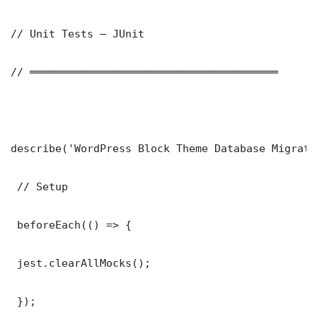
// Unit Tests — JUnit

// ═══════════════════════════════════════

describe('WordPress Block Theme Database Migrati
 // Setup

 beforeEach(() => {

 jest.clearAllMocks();

 });
