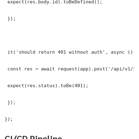
 expect(res.body.id).toBeDefined();

 });

 it('should return 401 without auth', async () =>
 const res = await request(app).post('/api/v1/it
 expect(res.status).toBe(401);

 });

});
CI/CD Pipeline