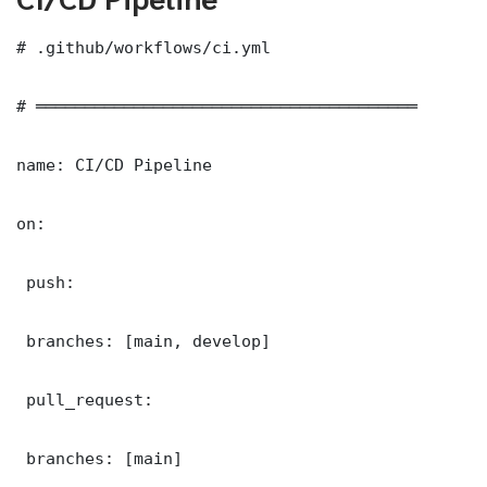
# .github/workflows/ci.yml

# ═══════════════════════════════════════

name: CI/CD Pipeline

on:

 push:

 branches: [main, develop]

 pull_request:

 branches: [main]
