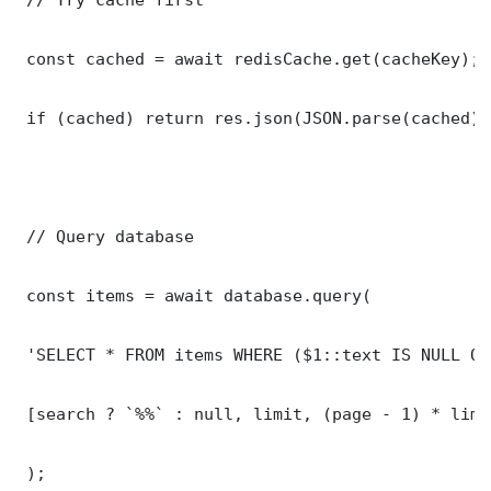
 const cached = await redisCache.get(cacheKey);

 if (cached) return res.json(JSON.parse(cached));
 // Query database

 const items = await database.query(

 'SELECT * FROM items WHERE ($1::text IS NULL OR
 [search ? `%%` : null, limit, (page - 1) * limit
 );
