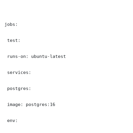
jobs:

 test:

 runs-on: ubuntu-latest

 services:

 postgres:

 image: postgres:16

 env:
