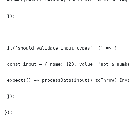
 });

 it('should validate input types', () => {

 const input = { name: 123, value: 'not a number'
 expect(() => processData(input)).toThrow('Inval
 });

});
