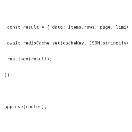
 const result = { data: items.rows, page, limit,
 await redisCache.set(cacheKey, JSON.stringify(r
 res.json(result);

});

app.use(router);
