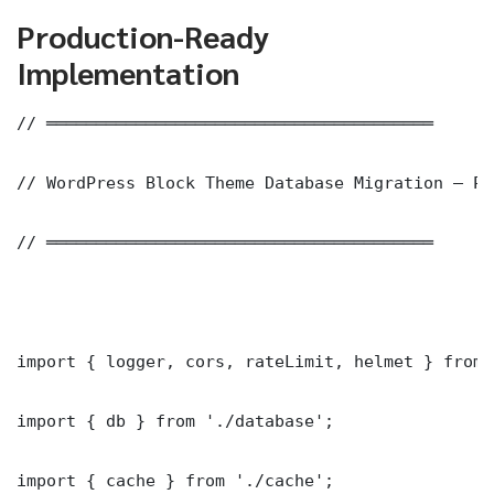
Production-Ready
Implementation
// ═══════════════════════════════════════

// WordPress Block Theme Database Migration — Pr
// ═══════════════════════════════════════

import { logger, cors, rateLimit, helmet } from 
import { db } from './database';

import { cache } from './cache';
