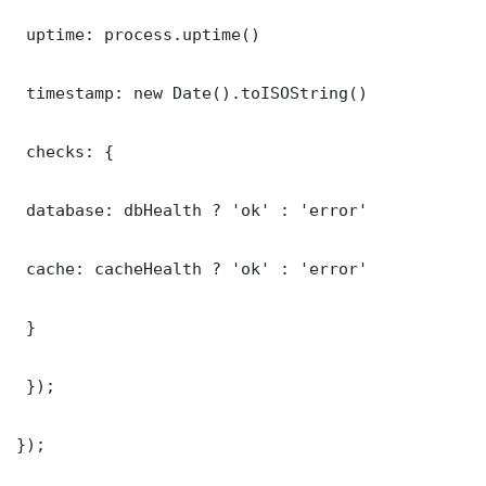
 uptime: process.uptime()

 timestamp: new Date().toISOString()

 checks: {

 database: dbHealth ? 'ok' : 'error'

 cache: cacheHealth ? 'ok' : 'error'

 }

 });

});
