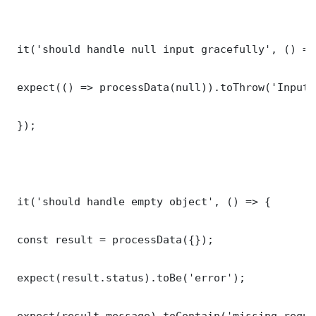
 it('should handle null input gracefully', () => 
 expect(() => processData(null)).toThrow('Input 
 });

 it('should handle empty object', () => {

 const result = processData({});

 expect(result.status).toBe('error');

 expect(result.message).toContain('missing requi