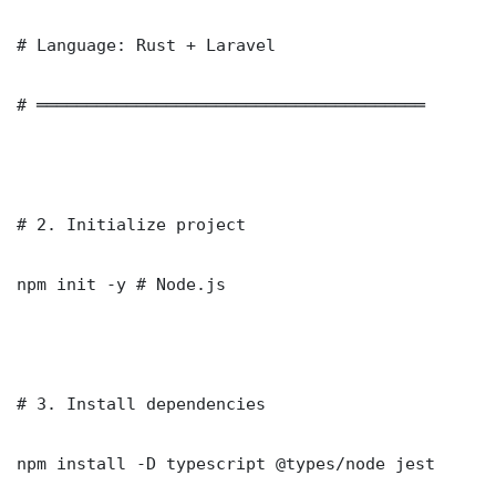
# Language: Rust + Laravel

# ═══════════════════════════════════════

# 2. Initialize project

npm init -y # Node.js

# 3. Install dependencies

npm install -D typescript @types/node jest