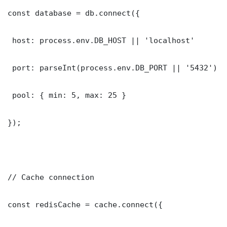
const database = db.connect({

 host: process.env.DB_HOST || 'localhost'

 port: parseInt(process.env.DB_PORT || '5432')

 pool: { min: 5, max: 25 }

});

// Cache connection

const redisCache = cache.connect({
