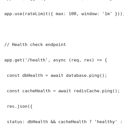
app.use(rateLimit({ max: 100, window: '1m' }));

// Health check endpoint

app.get('/health', async (req, res) => {

 const dbHealth = await database.ping();

 const cacheHealth = await redisCache.ping();

 res.json({

 status: dbHealth && cacheHealth ? 'healthy' : '