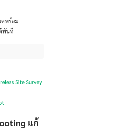
ียดพร้อม
้ทันที
reless Site Survey
pt
ooting แก้