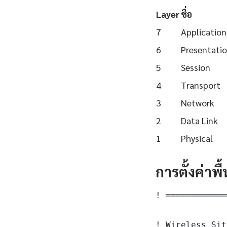
Layer
ชื่อ
7
Application
6
Presentati
5
Session
4
Transport
3
Network
2
Data Link
1
Physical
การตั้งค่าพ
! ════════════
! Wireless Sit