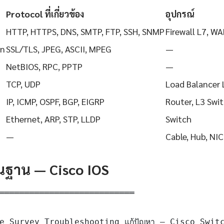
Protocol ที่เกี่ยวข้อง
อุปกรณ์
HTTP, HTTPS, DNS, SMTP, FTP, SSH, SNMP
Firewall L7, WA
on
SSL/TLS, JPEG, ASCII, MPEG
—
NetBIOS, RPC, PPTP
—
TCP, UDP
Load Balancer 
IP, ICMP, OSPF, BGP, EIGRP
Router, L3 Swi
Ethernet, ARP, STP, LLDP
Switch
—
Cable, Hub, NIC
ื้นฐาน — Cisco IOS
═══════════════════════════

e Survey Troubleshooting แก้ปัญหา — Cisco Switc