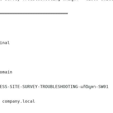
═══════════════════════════

inal

omain

ESS-SITE-SURVEY-TROUBLESHOOTING-แก้ปัญหา-SW01

 company.local
