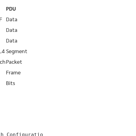
PDU
F
Data
Data
Data
L4
Segment
tch
Packet
Frame
Bits
h Configuration
