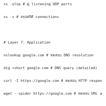
ss -ulnp # ดู listening UDP ports

ss -s # สรุปสถิติ connections

# Layer 7: Application

nslookup google.com # ทดสอบ DNS resolution

dig +short google.com # DNS query (detailed)

curl -I https://google.com # ทดสอบ HTTP response
wget --spider https://google.com # ทดสอบ URL acc