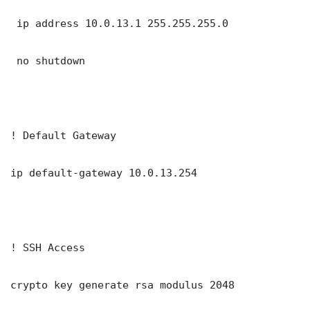
 ip address 10.0.13.1 255.255.255.0

 no shutdown

! Default Gateway

ip default-gateway 10.0.13.254

! SSH Access

crypto key generate rsa modulus 2048
