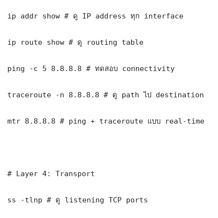
ip addr show # ดู IP address ทุก interface

ip route show # ดู routing table

ping -c 5 8.8.8.8 # ทดสอบ connectivity

traceroute -n 8.8.8.8 # ดู path ไป destination

mtr 8.8.8.8 # ping + traceroute แบบ real-time

# Layer 4: Transport

ss -tlnp # ดู listening TCP ports
