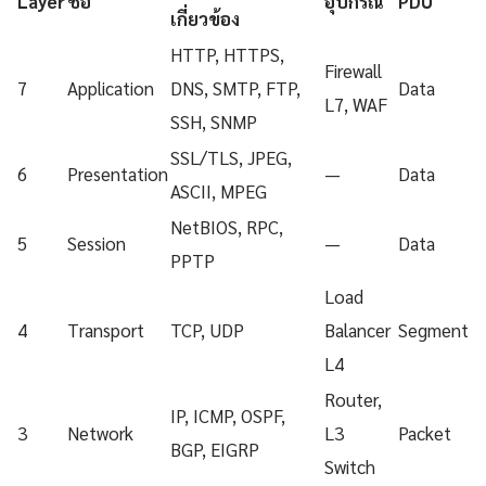
Layer
ชื่อ
อุปกรณ์
PDU
เกี่ยวข้อง
HTTP, HTTPS,
Firewall
7
Application
DNS, SMTP, FTP,
Data
L7, WAF
SSH, SNMP
SSL/TLS, JPEG,
6
Presentation
—
Data
ASCII, MPEG
NetBIOS, RPC,
5
Session
—
Data
PPTP
Load
4
Transport
TCP, UDP
Balancer
Segment
L4
Router,
IP, ICMP, OSPF,
3
Network
L3
Packet
BGP, EIGRP
Switch