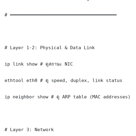
# ═══════════════════════════════════════

# Layer 1-2: Physical & Data Link

ip link show # ดูสถานะ NIC

ethtool eth0 # ดู speed, duplex, link status

ip neighbor show # ดู ARP table (MAC addresses)

# Layer 3: Network
