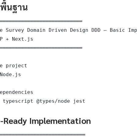
ดพื้นฐาน
═══════════════════════════

e Survey Domain Driven Design DDD — Basic Imp
P + Next.js

═══════════════════════════

e project

Node.js

ependencies

 typescript @types/node jest
n-Ready Implementation
════════════════════════════
