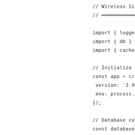
// Wireless Si
// ═══════════
import { logge
import { db } 
import { cache
// Initialize 
const app = cr
 version: '2.0
 env: process.
});

// Database co
const database