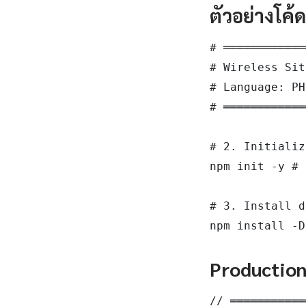
ตัวอย่างโค้
# ════════════
# Wireless Sit
# Language: PH
# ════════════
# 2. Initializ
npm init -y # 
# 3. Install d
npm install -D
Productio
// ═══════════