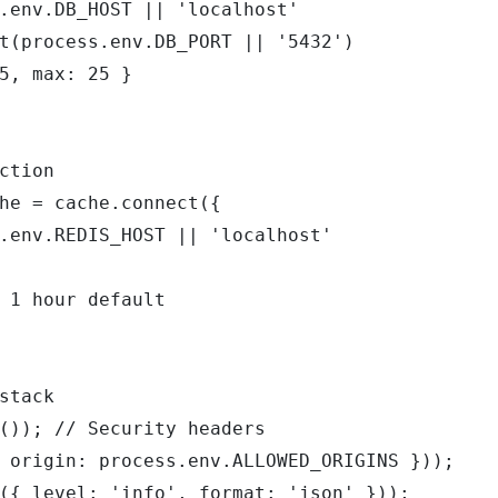
.env.DB_HOST || 'localhost'

t(process.env.DB_PORT || '5432')

5, max: 25 }

ction

he = cache.connect({

.env.REDIS_HOST || 'localhost'

 1 hour default

stack

()); // Security headers

 origin: process.env.ALLOWED_ORIGINS }));

({ level: 'info', format: 'json' }));
