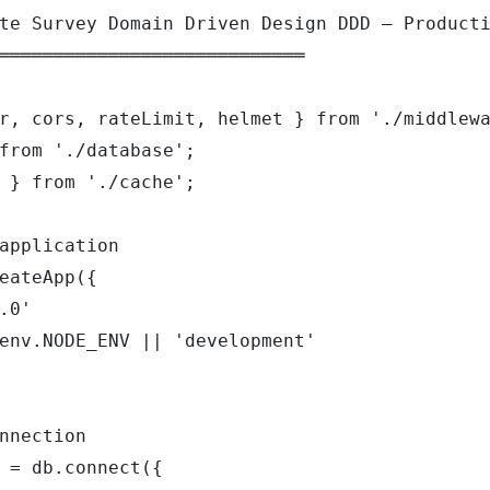
te Survey Domain Driven Design DDD — Producti
════════════════════════════

r, cors, rateLimit, helmet } from './middlewa
from './database';

 } from './cache';

application

eateApp({

.0'

env.NODE_ENV || 'development'

nnection

 = db.connect({
