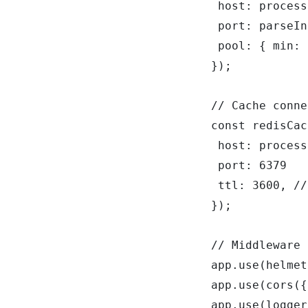
 host: process
 port: parseIn
 pool: { min: 
});

// Cache conne
const redisCac
 host: process
 port: 6379

 ttl: 3600, //
});

// Middleware 
app.use(helmet
app.use(cors({
app.use(logger