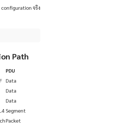
 configuration จริง
ion Path
PDU
F
Data
Data
Data
L4
Segment
tch
Packet