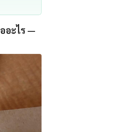
คืออะไร —