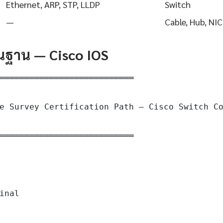
Ethernet, ARP, STP, LLDP
Switch
—
Cable, Hub, NIC
ื้นฐาน — Cisco IOS
═══════════════════════════

e Survey Certification Path — Cisco Switch Co
═══════════════════════════

inal
