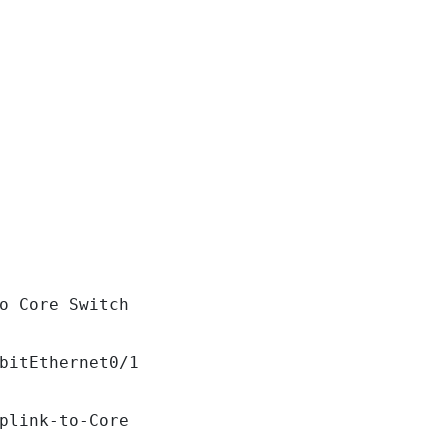
o Core Switch

bitEthernet0/1

plink-to-Core
