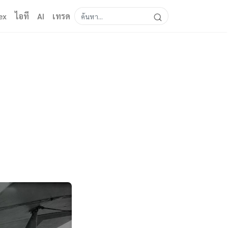
ex
ไอที
AI
เทรด