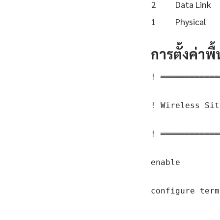
2
Data Link
1
Physical
การตั้งค่าพ
! ════════════
! Wireless Sit
! ════════════
enable

configure term